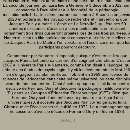
Paris Nanterre. Elle est la première d’une série de trois manifestation
La seconde journée, qui aura lieu à Genève le 3 décembre 2022, se
consacrée à l’actualité et à la fécondité de la pédagogie
institutionnelle1. La troisième journée se tiendra à Bruxelles en janvie
2023 et portera sur les travaux de recherche et interventions que
Jacques Pain y a mené. L’école de La Neuville2, qui fête ses 50
années d’existence, s’associe à ces manifestations en réalisant
notamment trois films qui seront projetés lors de ces trois journées. A
Nanterre, c’est un film spécialement consacré à l’itinéraire intellectue
de Jacques Pain, Le Maître, l’universitaire et l’école caserne, que le
participants pourront découvrir.
Commencer par Nanterre s’imposait, puisque c’est en ce lieu que
Jacques Pain a fait toute sa carrière d’enseignant-chercheur. C’est e
1967 à l’université Paris X-Nanterre, comme l’on disait à l’époque, qu’
débute des études de psychologie. Il y vit les événements de Mai 19
en s’engageant au plan politique. Il obtient en 1969 une licence de
sciences de l’éducation dans cette même université, où cette discipli
vient de faire son entrée. C’est à cette époque qu’il fait la rencontre
décisive de Fernand Oury et découvre la pédagogie institutionnelle
(PI) dans les Groupes d’Éducation Thérapeutique (GET). Bien que
Fernand Oury soit d’une méfiance « primaire » à l’égard des
universitaires3, il accepte que Jacques Pain co-rédige avec lui la
Chronique de l’école-caserne, publié en 1972. Leur compagnonnag
ne cessera qu’avec le décès de Fernand Oury en février 1998.
(suite…)