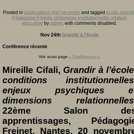
Posted in
publications (mc) récentes
and tagged
école
,
grandi
Pédagogie Freinet
,
pédagogie institutionnelle
,
relation
éducative
by
admin
with
comments disabled
.
Nov 24th
Grandir à l’école
Conférence récente
Voir aussi page
« Conférences »
Mireille Cifali,
Grandir à l’école
conditions institutionnelles
enjeux psychiques e
dimensions relationnelles
22ème Salon de
apprentissages, Pédagogi
Freinet, Nantes, 20 novembr