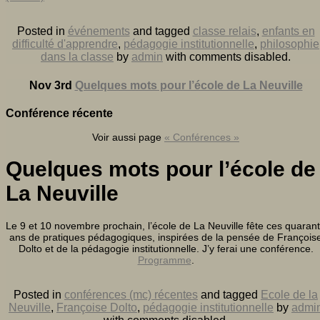
Posted in
événements
and tagged
classe relais
,
enfants en
difficulté d'apprendre
,
pédagogie institutionnelle
,
philosophie
dans la classe
by
admin
with
comments disabled
.
Nov 3rd
Quelques mots pour l’école de La Neuville
Conférence récente
Voir aussi page
« Conférences »
Quelques mots pour l’école de
La Neuville
Le 9 et 10 novembre prochain, l’école de La Neuville fête ces quaran
ans de pratiques pédagogiques, inspirées de la pensée de François
Dolto et de la pédagogie institutionnelle. J’y ferai une conférence.
Programme
.
Posted in
conférences (mc) récentes
and tagged
Ecole de la
Neuville
,
Françoise Dolto
,
pédagogie institutionnelle
by
admi