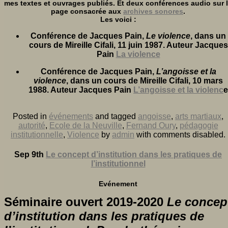
mes textes et ouvrages publiés. Et deux conférences audio sur 
page consacrée aux
archives sonores
.
Les voici :
Conférence de Jacques Pain,
Le violence
, dans un
cours de Mireille Cifali, 11 juin 1987. Auteur Jacques
Pain
La violence
Conférence de Jacques Pain,
L’angoisse et la
violence
, dans un cours de Mireille Cifali, 10 mars
1988. Auteur Jacques Pain
L’angoisse et la violenc
e
Posted in
événements
and tagged
angoisse
,
arts martiaux
,
autorité
,
Ecole de la Neuville
,
Fernand Oury
,
pédagogie
institutionnelle
,
Violence
by
admin
with
comments disabled
.
Sep 9th
Le concept d’institution dans les pratiques de
l’institutionnel
Evénement
Séminaire ouvert 2019-2020
Le concep
d’institution dans les pratiques de