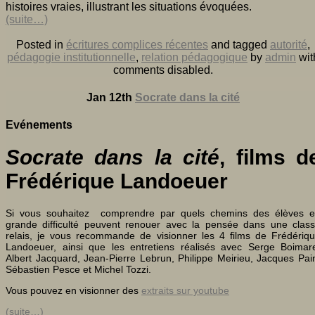
histoires vraies, illustrant les situations évoquées.
(suite…)
Posted in
écritures complices récentes
and tagged
autorité
,
pédagogie institutionnelle
,
relation pédagogique
by
admin
wit
comments disabled
.
Jan 12th
Socrate dans la cité
Evénements
Socrate dans la cité
, films d
Frédérique Landoeuer
Si vous souhaitez comprendre par quels chemins des élèves 
grande difficulté peuvent renouer avec la pensée dans une clas
relais, je vous recommande de visionner les 4 films de Frédériq
Landoeuer, ainsi que les entretiens réalisés avec Serge Boimar
Albert Jacquard, Jean-Pierre Lebrun, Philippe Meirieu, Jacques Pai
Sébastien Pesce et Michel Tozzi.
Vous pouvez en visionner des
extraits sur youtube
(suite…)