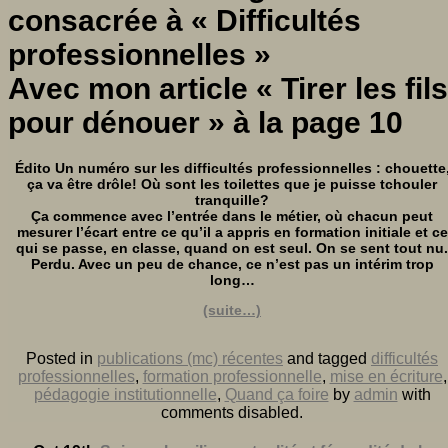
consacrée à
« Difficultés
professionnelles »
Avec mon article « Tirer les fils
pour dénouer » à la page 10
Édito Un numéro sur les difficultés professionnelles : chouette
ça va être drôle! Où sont les toilettes que je puisse tchouler
tranquille?
Ça commence avec l’entrée dans le métier, où chacun peut
mesurer l’écart entre ce qu’il a appris en formation initiale et ce
qui se passe, en classe, quand on est seul. On se sent tout nu.
Perdu. Avec un peu de chance, ce n’est pas un intérim trop
long…
(suite…)
Posted in
publications (mc) récentes
and tagged
difficultés
professionnelles
,
formation professionnelle
,
mise en écriture
,
pédagogie institutionnelle
,
Quand ça foire
by
admin
with
comments disabled
.