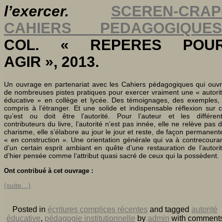
l’exercer.
SCEREN-CRAP
CAHIERS PEDAGOGIQUES
COL. « REPERES POU
AGIR », 2013.
Un ouvrage en partenariat avec les Cahiers pédagogiques qui ouv
de nombreuses pistes pratiques pour exercer vraiment une « autori
éducative » en collège et lycée. Des témoignages, des exemples,
compris à l’étranger. Et une solide et indispensable réflexion sur 
qu’est ou doit être l’autorité. Pour l’auteur et les différen
contributeurs du livre, l’autorité n’est pas innée, elle ne relève pas 
charisme, elle s’élabore au jour le jour et reste, de façon permanent
« en construction ». Une orientation générale qui va à contrecoura
d’un certain esprit ambiant en quête d’une restauration de l’autori
d’hier pensée comme l’attribut quasi sacré de ceux qui la possèdent.
Ont contribué à cet ouvrage :
(suite…)
Posted in
écritures complices récentes
and tagged
autorité
éducative
,
pédagogie institutionnelle
by
admin
with
comment