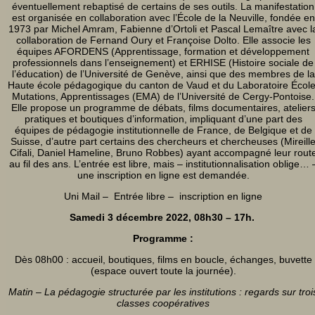
éventuellement rebaptisé de certains de ses outils. La manifestation
est organisée en collaboration avec l’École de la Neuville, fondée en
1973 par Michel Amram, Fabienne d’Ortoli et Pascal Lemaître avec l
collaboration de Fernand Oury et Françoise Dolto. Elle associe les
équipes AFORDENS (Apprentissage, formation et développement
professionnels dans l’enseignement) et ERHISE (Histoire sociale de
l’éducation) de l’Université de Genève, ainsi que des membres de la
Haute école pédagogique du canton de Vaud et du Laboratoire École
Mutations, Apprentissages (EMA) de l’Université de Cergy-Pontoise.
Elle propose un programme de débats, films documentaires, atelier
pratiques et boutiques d’information, impliquant d’une part des
équipes de pédagogie institutionnelle de France, de Belgique et de
Suisse, d’autre part certains des chercheurs et chercheuses (Mireill
Cifali, Daniel Hameline, Bruno Robbes) ayant accompagné leur rout
au fil des ans. L’entrée est libre, mais – institutionnalisation oblige… 
une inscription en ligne est demandée.
Uni Mail – Entrée libre – inscription en ligne
Samedi 3 décembre 2022,
08h30 – 17h.
Programme :
Dès 08h00 : accueil, boutiques, films en boucle, échanges, buvette
(espace ouvert toute la journée).
Matin – La pédagogie structurée par les institutions : regards sur troi
classes coopératives