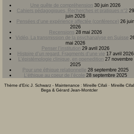
Une quête de compréhension
30 juin 2026
Cahiers pédagogiques, Recherches et pratiques n°2
2
juin 2026
Pensées d’une expérience affectée (conférence)
26 jui
2026
Recensions
28 mai 2026
Vidéo, La transmission de la psychanalyse en Suisse
2
mai 2026
Penser l’institution
29 avril 2026
Histoire d’un regard. Fragments d’une vie
17 avril 2026
L’épistémologie clinique, en openedition
27 novembre
2025
Pour une éthique relationnelle
28 septembre 2025
L’éthique au coeur de l’école
28 septembre 2025
Thème d'Eric J. Schwarz - Maintenance : Mireille Cifali · Mireille Cifal
Bega & Gérard Jean-Montcler