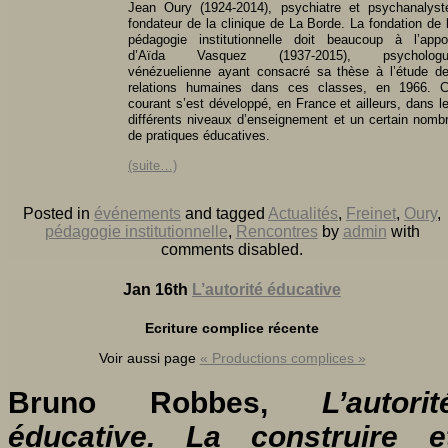
Jean Oury (1924-2014), psychiatre et psychanalyst
fondateur de la clinique de La Borde. La fondation de 
pédagogie institutionnelle doit beaucoup à l’appo
d’Aïda Vasquez (1937-2015), psychologu
vénézuelienne ayant consacré sa thèse à l’étude d
relations humaines dans ces classes, en 1966. 
courant s’est développé, en France et ailleurs, dans l
différents niveaux d’enseignement et un certain nomb
de pratiques éducatives.
(suite…)
Posted in
événements
and tagged
Actualités
,
Freinet
,
Oury
,
pédagogie institutionnelle
,
Rencontres
by
admin
with
comments disabled
.
Jan 16th
L’autorité éducative
Ecriture complice récente
Voir aussi page
« Productions complices »
Bruno Robbes,
L’autorit
éducative. La construire e