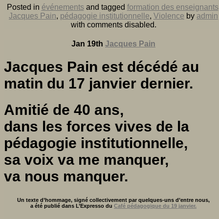
Posted in
événements
and tagged
formation des enseignants
Jacques Pain
,
pédagogie institutionnelle
,
Violence
by
admin
with
comments disabled
.
Jan 19th
Jacques Pain
Jacques Pain est décédé au
matin du 17 janvier dernier.
Amitié de 40 ans,
dans les forces vives de la
pédagogie institutionnelle,
sa voix va me manquer,
va nous manquer.
Un texte d’hommage, signé collectivement par quelques-uns d’entre nous,
a été publié dans L’Expresso du
Café pédagogique du 19 janvier.