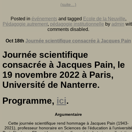
(suite…)
Posted in
événements
and tagged
Ecole de la Neuville
,
Pédagogie autrement
,
pédagogie institutionnelle
by
admin
wit
comments disabled
.
Oct 18th
Journée scientifique consacrée à Jacques Pain
Journée scientifique
consacrée à Jacques Pain, le
19 novembre 2022 à Paris,
Université de Nanterre.
Programme,
ici
.
Argumentaire
Cette journée scientifique rend hommage à Jacques Pain (1943-
2021), professeur honoraire en Sciences de l’éducation à l’universite