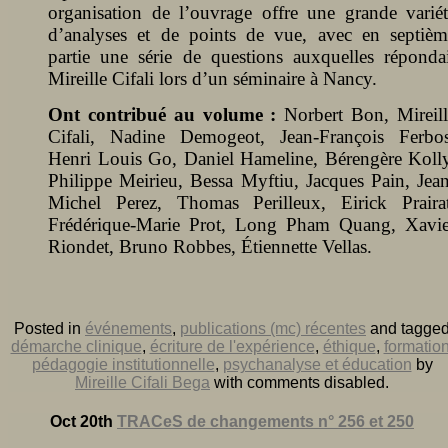
organisation de l’ouvrage offre une grande variét
d’analyses et de points de vue, avec en septièm
partie une série de questions auxquelles répondai
Mireille Cifali lors d’un séminaire à Nancy.
Ont contribué au volume :
Norbert Bon, Mireill
Cifali, Nadine Demogeot, Jean-François Ferbos
Henri Louis Go, Daniel Hameline, Bérengère Kolly
Philippe Meirieu, Bessa Myftiu, Jacques Pain, Jean
Michel Perez, Thomas Perilleux, Eirick Prairat
Frédérique-Marie Prot, Long Pham Quang, Xavie
Riondet, Bruno Robbes, Étiennette Vellas.
Posted in
événements
,
publications (mc) récentes
and tagge
démarche clinique
,
écriture de l'expérience
,
éthique
,
formatio
pédagogie institutionnelle
,
psychanalyse et éducation
by
Mireille Cifali Bega
with
comments disabled
.
Oct 20th
TRACeS de changements n° 256 et 250