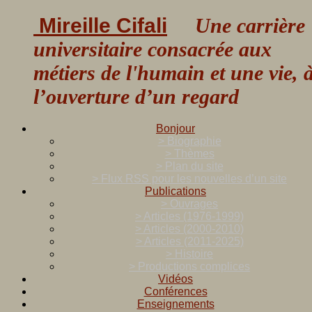
Mireille Cifali
Une carrière
universitaire consacrée aux
métiers de l'humain et une vie, 
l’ouverture d’un regard
Bonjour
> Biographie
> Thèmes
> Plan du site
> Flux RSS pour les nouvelles d’un site
Publications
> Ouvrages
> Articles (1976-1999)
> Articles (2000-2010)
> Articles (2011-2025)
> Histoire
> Productions complices
Vidéos
Conférences
Enseignements