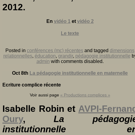
2012.
En
vidéo 1
et
vidéo 2
Le texte
Posted in
conférences (mc) récentes
and tagged
dimensions
relationnelles
,
éducation
,
grandir
,
pédagogie institutionnelle
b
admin
with
comments disabled
.
Oct 8th
La pédagogie institutionnelle en maternelle
Ecriture complice récente
Voir aussi page
« Productions complices »
Isabelle Robin et
AVPI-Fernan
Oury
,
La pédagogi
institutionnelle e