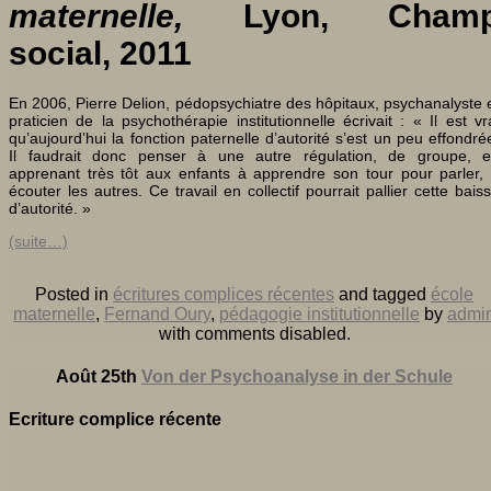
maternelle,
Lyon, Cham
social, 2011
En 2006, Pierre Delion, pédopsychiatre des hôpitaux, psychanalyste 
praticien de la psychothérapie institutionnelle écrivait : « Il est vr
qu’aujourd’hui la fonction paternelle d’autorité s’est un peu effondré
Il faudrait donc penser à une autre régulation, de groupe, 
apprenant très tôt aux enfants à apprendre son tour pour parler,
écouter les autres. Ce travail en collectif pourrait pallier cette bais
d’autorité. »
(suite…)
Posted in
écritures complices récentes
and tagged
école
maternelle
,
Fernand Oury
,
pédagogie institutionnelle
by
admi
with
comments disabled
.
Août 25th
Von der Psychoanalyse in der Schule
Ecriture complice récente