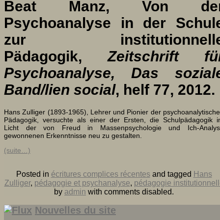
Beat Manz, Von de
Psychoanalyse in der Schul
zur institutionnell
Pädagogik,
Zeitschrift fü
Psychoanalyse
, Das sozial
Band/lien social
, helf 77, 2012.
Hans Zulliger (1893-1965), Lehrer und Pionier der psychoanalytisch
Pädagogik, versuchte als einer der Ersten, die Schulpädagogik 
Licht der von Freud in Massenpsychologie und Ich-Analys
gewonnenen Erkenntnisse neu zu gestalten.
(suite…)
Posted in
écritures complices récentes
and tagged
Hans
Zulliger
,
pédagogie et psychanalyse
,
pédagogie institutionnel
by
admin
with
comments disabled
.
Nouvelles du site