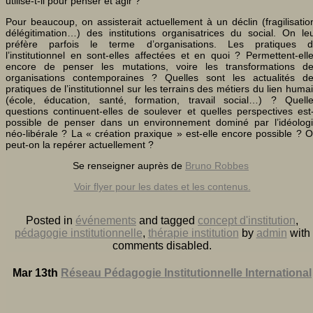
utilise-t-il pour penser et agir ?
Pour beaucoup, on assisterait actuellement à un déclin (fragilisatio
délégitimation…) des institutions organisatrices du social. On le
préfère parfois le terme d’organisations. Les pratiques 
l’institutionnel en sont-elles affectées et en quoi ? Permettent-ell
encore de penser les mutations, voire les transformations d
organisations contemporaines ? Quelles sont les actualités d
pratiques de l’institutionnel sur les terrains des métiers du lien huma
(école, éducation, santé, formation, travail social…) ? Quell
questions continuent-elles de soulever et quelles perspectives est-
possible de penser dans un environnement dominé par l’idéolog
néo-libérale ? La « création praxique » est-elle encore possible ? 
peut-on la repérer actuellement ?
Se renseigner auprès de
Bruno Robbes
Voir flyer pour les dates et les contenus.
Posted in
événements
and tagged
concept d'institution
,
pédagogie institutionnelle
,
thérapie institution
by
admin
with
comments disabled
.
Mar 13th
Réseau Pédagogie Institutionnelle International