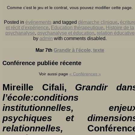
Comme c’est le jeu et le contrat, vous pouvez modifier cette page.
Posted in
événements
and tagged
démarche clinique
,
écritur
et récit d'expérience
,
Education thérapeutique
,
Histoire de la
psychanalyse
,
psychanalyse et éducation
,
relation éducative
by
admin
with
comments disabled
.
Mar 7th
Grandir à l’école, texte
Conférence publiée récente
Voir aussi page
« Conférences »
Mireille Cifali,
Grandir dan
l’école:conditions
institutionnelles, enjeu
psychiques et dimension
relationnelles,
Conférenc