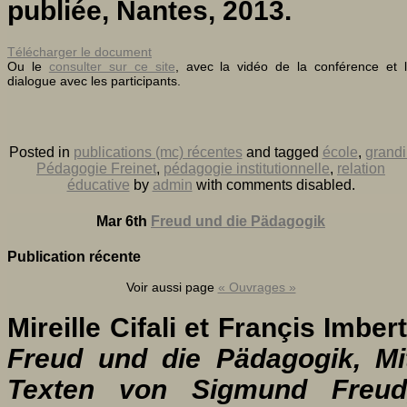
publiée, Nantes, 2013.
Télécharger le document
Ou le
consulter sur ce site
, avec la vidéo de la conférence et 
dialogue avec les participants.
Posted in
publications (mc) récentes
and tagged
école
,
grandi
Pédagogie Freinet
,
pédagogie institutionnelle
,
relation
éducative
by
admin
with
comments disabled
.
Mar 6th
Freud und die Pädagogik
Publication récente
Voir aussi page
« Ouvrages »
Mireille Cifali et Françis Imbert
Freud und die Pädagogik, Mi
Texten von Sigmund Freud