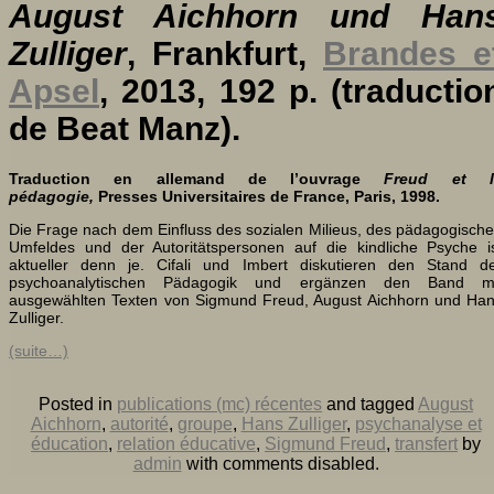
August Aichhorn und Han
Zulliger
, Frankfurt,
Brandes e
Apsel
, 2013, 192 p. (traductio
de Beat Manz).
Traduction en allemand de l’ouvrage
Freud et l
pédagogie,
Presses Universitaires de France, Paris, 1998.
Die Frage nach dem Einfluss des sozialen Milieus, des pädagogisch
Umfeldes und der Autoritätspersonen auf die kindliche Psyche i
aktueller denn je. Cifali und Imbert diskutieren den Stand d
psychoanalytischen Pädagogik und ergänzen den Band mi
ausgewählten Texten von Sigmund Freud, August Aichhorn und Ha
Zulliger.
(suite…)
Posted in
publications (mc) récentes
and tagged
August
Aichhorn
,
autorité
,
groupe
,
Hans Zulliger
,
psychanalyse et
éducation
,
relation éducative
,
Sigmund Freud
,
transfert
by
admin
with
comments disabled
.