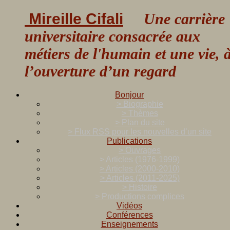
Mireille Cifali
Une carrière
universitaire consacrée aux
métiers de l'humain et une vie, 
l’ouverture d’un regard
Bonjour
> Biographie
> Thèmes
> Plan du site
> Flux RSS pour les nouvelles d’un site
Publications
> Ouvrages
> Articles (1976-1999)
> Articles (2000-2010)
> Articles (2011-2025)
> Histoire
> Productions complices
Vidéos
Conférences
Enseignements