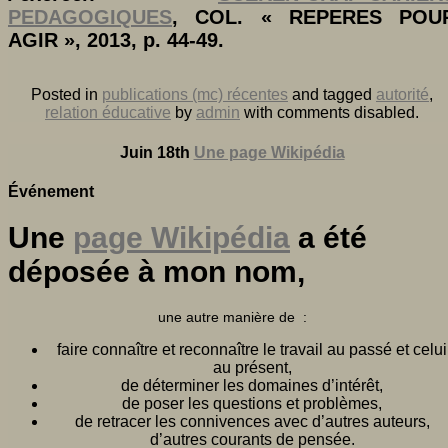
PEDAGOGIQUES
, COL. « REPERES POU
AGIR », 2013,
p. 44-49.
Posted in
publications (mc) récentes
and tagged
autorité
,
relation éducative
by
admin
with
comments disabled
.
Juin 18th
Une page Wikipédia
Événement
Une
page Wikipédia
a été
déposée à mon nom,
une autre manière de :
faire connaître et reconnaître le travail au passé et celui
au présent,
de déterminer les domaines d’intérêt,
de poser les questions et problèmes,
de retracer les connivences avec d’autres auteurs,
d’autres courants de pensée.