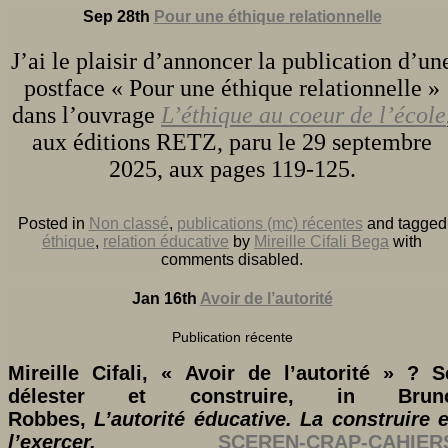
Sep 28th
Pour une éthique relationnelle
J’ai le plaisir d’annoncer la publication d’un
postface « Pour une éthique relationnelle »
dans l’ouvrage
L’éthique au coeur de l’école
aux éditions RETZ, paru le 29 septembre
2025, aux pages 119-125.
Posted in
Non classé
,
publications (mc) récentes
and tagged
éthique
,
relation éducative
by
Mireille Cifali Bega
with
comments disabled
.
Jan 16th
Avoir de l’autorité
Publication récente
Mireille Cifali, « Avoir de l’autorité » ? S
délester et construire, in
Brun
Robbes,
L’autorité éducative. La construire e
l’exercer.
SCEREN-CRAP-CAHIER