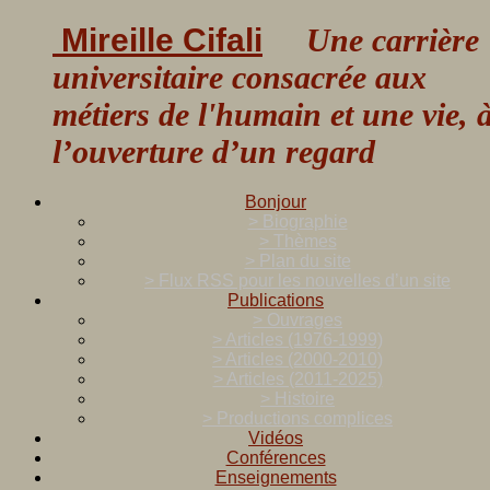
Mireille Cifali
Une carrière
universitaire consacrée aux
métiers de l'humain et une vie, 
l’ouverture d’un regard
Bonjour
> Biographie
> Thèmes
> Plan du site
> Flux RSS pour les nouvelles d’un site
Publications
> Ouvrages
> Articles (1976-1999)
> Articles (2000-2010)
> Articles (2011-2025)
> Histoire
> Productions complices
Vidéos
Conférences
Enseignements