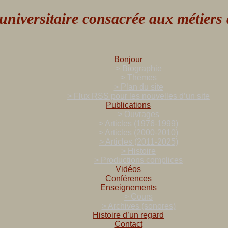
versitaire consacrée aux métiers de
Bonjour
> Biographie
> Thèmes
> Plan du site
> Flux RSS pour les nouvelles d’un site
Publications
> Ouvrages
> Articles (1976-1999)
> Articles (2000-2010)
> Articles (2011-2025)
> Histoire
> Productions complices
Vidéos
Conférences
Enseignements
> Cours
> Archives (sonores)
Histoire d’un regard
Contact