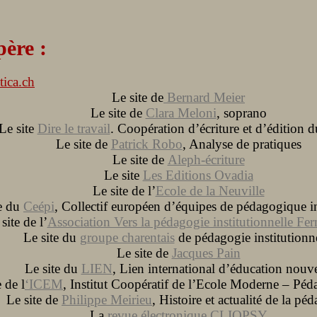
père :
tica.ch
Le site de
Bernard Meier
Le site de
Clara Meloni
, soprano
Le site
Dire le travail
. Coopération d’écriture et d’édition du
Le site de
Patrick Robo
, Analyse de pratiques
Le site de
Aleph-écriture
Le site
Les Editions Ovadia
Le site de l’
Ecole de la Neuville
te du
Ceépi
, Collectif européen d’équipes de pédagogique in
site de l’
Association Vers la pédagogie institutionnelle F
Le site du
groupe charentais
de pédagogie institutionn
Le site de
Jacques Pain
Le site du
LIEN
, Lien international d’éducation nouve
e de l
‘ICEM
, Institut Coopératif de l’Ecole Moderne – Péd
Le site de
Philippe Meirieu
, Histoire et actualité de la pé
La
revue électronique CLIOPSY