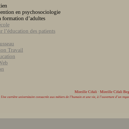
tien
rvention en psychosociologie
a formation d’adultes
cole
 l’éducation des patients
ousseau
on Travail
ucation
 Web
on
Mireille Cifali · Mireille Cifali Be
Une carrière universitaire consacrée aux métiers de l’humain et une vie, à l’ouverture d’un rega