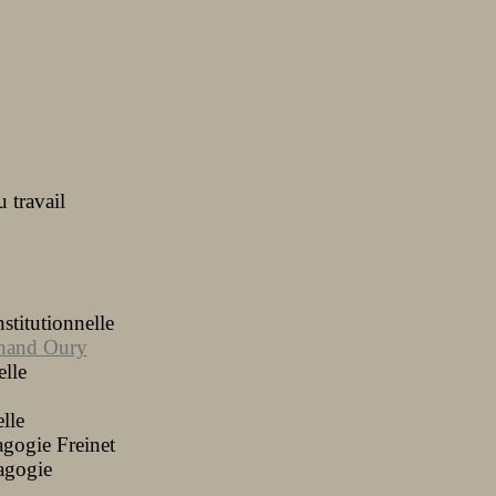
 travail
stitutionnelle
ernand Oury
elle
lle
agogie Freinet
dagogie