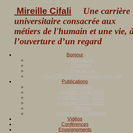
Mireille Cifali
Une carrière
universitaire consacrée aux
métiers de l'humain et une vie, 
l’ouverture d’un regard
Bonjour
> Biographie
> Thèmes
> Plan du site
> Flux RSS pour les nouvelles d’un site
Publications
> Ouvrages
> Articles (1976-1999)
> Articles (2000-2010)
> Articles (2011-2025)
> Histoire
> Productions complices
Vidéos
Conférences
Enseignements