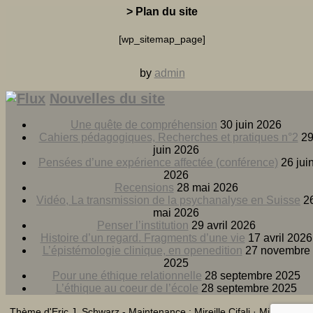
> Plan du site
[wp_sitemap_page]
by
admin
Nouvelles du site
Une quête de compréhension
30 juin 2026
Cahiers pédagogiques, Recherches et pratiques n°2
2
juin 2026
Pensées d’une expérience affectée (conférence)
26 jui
2026
Recensions
28 mai 2026
Vidéo, La transmission de la psychanalyse en Suisse
2
mai 2026
Penser l’institution
29 avril 2026
Histoire d’un regard. Fragments d’une vie
17 avril 2026
L’épistémologie clinique, en openedition
27 novembre
2025
Pour une éthique relationnelle
28 septembre 2025
L’éthique au coeur de l’école
28 septembre 2025
Thème d'Eric J. Schwarz - Maintenance : Mireille Cifali · Mireille Cifal