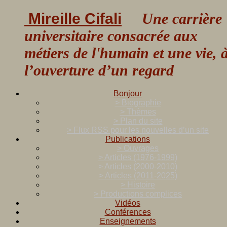
Mireille Cifali
Une carrière
universitaire consacrée aux
métiers de l'humain et une vie, 
l’ouverture d’un regard
Bonjour
> Biographie
> Thèmes
> Plan du site
> Flux RSS pour les nouvelles d’un site
Publications
> Ouvrages
> Articles (1976-1999)
> Articles (2000-2010)
> Articles (2011-2025)
> Histoire
> Productions complices
Vidéos
Conférences
Enseignements