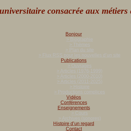
versitaire consacrée aux métiers de
Bonjour
> Biographie
> Thèmes
> Plan du site
> Flux RSS pour les nouvelles d’un site
Publications
> Ouvrages
> Articles (1976-1999)
> Articles (2000-2010)
> Articles (2011-2025)
> Histoire
> Productions complices
Vidéos
Conférences
Enseignements
> Cours
> Archives (sonores)
Histoire d’un regard
Contact