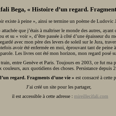
ifali Bega, « Histoire d’un regard. Fragment
oir existe à peine », ainsi se termine un poème de Ludovic 
attachée que j’étais à maîtriser le monde des autres, ayant 
s pu et su « voir », d’être passée à côté d’une épaisseur du
regardé avec mon père des levers de soleil sur le Jura, trave
tefois avoir été enfermée en moi, éprouvant tant de peine à 
 parole. Les livres ont été mon horizon, mon regard posé sur
rain, entre Genève et Paris. Toujours en 2003, ce fut ma 
x couleurs, aux quotidiens des choses. Persistance depuis 20
 d’un regard. Fragments d’une vie »
est consacré à cette 
J’ai créé un site pour les partager,
il est accessible à cette adresse :
mireillecifali.com