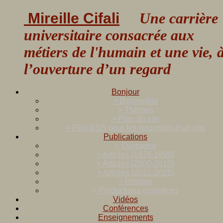
Mireille Cifali
Une carrière
universitaire consacrée aux
métiers de l'humain et une vie, 
l’ouverture d’un regard
Bonjour
> Biographie
> Thèmes
> Plan du site
> Flux RSS pour les nouvelles d’un site
Publications
> Ouvrages
> Articles (1976-1999)
> Articles (2000-2010)
> Articles (2011-2025)
> Histoire
> Productions complices
Vidéos
Conférences
Enseignements