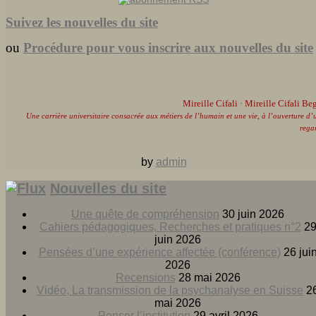
Suivez les nouvelles du site
ou
Procédure pour vous inscrire aux nouvelles du site
Mireille Cifali
· Mireille Cifali Be
Une carrière universitaire consacrée aux métiers de l’humain et une vie, à l’ouverture d’
rega
by
admin
Nouvelles du site
Une quête de compréhension
30 juin 2026
Cahiers pédagogiques, Recherches et pratiques n°2
2
juin 2026
Pensées d’une expérience affectée (conférence)
26 jui
2026
Recensions
28 mai 2026
Vidéo, La transmission de la psychanalyse en Suisse
2
mai 2026
Penser l’institution
29 avril 2026