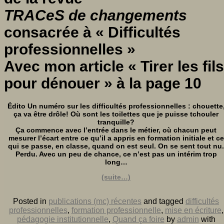
TRACeS de changements
consacrée à
« Difficultés
professionnelles »
Avec mon article « Tirer les fils
pour dénouer » à la page 10
Édito Un numéro sur les difficultés professionnelles : chouette
ça va être drôle! Où sont les toilettes que je puisse tchouler
tranquille?
Ça commence avec l’entrée dans le métier, où chacun peut
mesurer l’écart entre ce qu’il a appris en formation initiale et ce
qui se passe, en classe, quand on est seul. On se sent tout nu.
Perdu. Avec un peu de chance, ce n’est pas un intérim trop
long…
(suite…)
Posted in
publications (mc) récentes
and tagged
difficultés
professionnelles
,
formation professionnelle
,
mise en écriture
,
pédagogie institutionnelle
,
Quand ça foire
by
admin
with