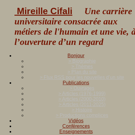
Mireille Cifali
Une carrière
universitaire consacrée aux
métiers de l'humain et une vie, 
l’ouverture d’un regard
Bonjour
> Biographie
> Thèmes
> Plan du site
> Flux RSS pour les nouvelles d’un site
Publications
> Ouvrages
> Articles (1976-1999)
> Articles (2000-2010)
> Articles (2011-2025)
> Histoire
> Productions complices
Vidéos
Conférences
Enseignements