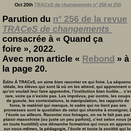
Oct 20th
TRACeS de changements n° 256 et 250
Parution du
n° 256 de la revue
TRACeS de changements
consacrée à « Quand ça
foire », 2022.
Avec mon article «
Rebond
» à
la page 20.
Édito À TRACeS, on aime bien raconter ce qui foire. La séquenc
idéale, les élèves qui sont là où on les attend, qui apprennent c
qu’on voulait leur faire apprendre, l’institution bien huilée… c’e
rare, voire ça n’existe pas. Les imprévus, par contre, les coups
de gueule, les contestations, la manipulation, les rapports de
force, le matériel qui manque, le cadre qui ne tient pas ses
promesses sont le quotidien de celui qui cherche à enseigner, a
l’école ou ailleurs. Raconter nos foirages, on ne le fait pas par
plaisir masochiste (ou juste un peu parfois), c’est selon nous (e
en toute humilité) une démarche formatrice qui nous en appren
sur nous-mêmes, la pédagogie, l’école et toute la société qui lu