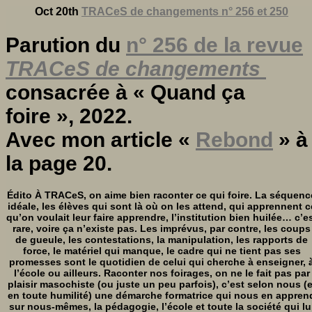
Oct 20th
TRACeS de changements n° 256 et 250
Parution du
n° 256 de la revue
TRACeS de changements
consacrée à « Quand ça
foire », 2022.
Avec mon article «
Rebond
» à
la page 20.
Édito À TRACeS, on aime bien raconter ce qui foire. La séquenc
idéale, les élèves qui sont là où on les attend, qui apprennent c
qu’on voulait leur faire apprendre, l’institution bien huilée… c’e
rare, voire ça n’existe pas. Les imprévus, par contre, les coups
de gueule, les contestations, la manipulation, les rapports de
force, le matériel qui manque, le cadre qui ne tient pas ses
promesses sont le quotidien de celui qui cherche à enseigner, a
l’école ou ailleurs. Raconter nos foirages, on ne le fait pas par
plaisir masochiste (ou juste un peu parfois), c’est selon nous (e
en toute humilité) une démarche formatrice qui nous en appren
sur nous-mêmes, la pédagogie, l’école et toute la société qui lu