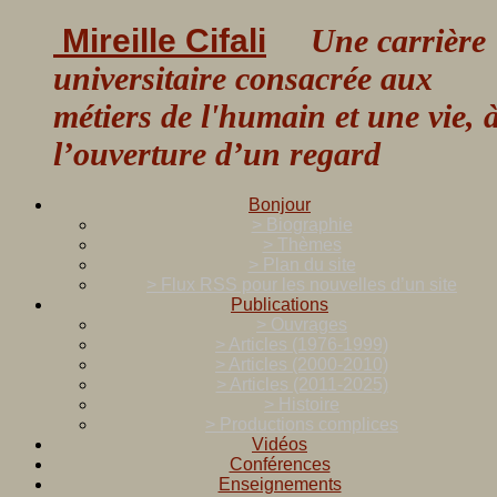
Mireille Cifali
Une carrière
universitaire consacrée aux
métiers de l'humain et une vie, 
l’ouverture d’un regard
Bonjour
> Biographie
> Thèmes
> Plan du site
> Flux RSS pour les nouvelles d’un site
Publications
> Ouvrages
> Articles (1976-1999)
> Articles (2000-2010)
> Articles (2011-2025)
> Histoire
> Productions complices
Vidéos
Conférences
Enseignements