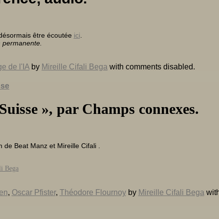
e désormais être écoutée
ici
.
n permanente.
e de l'IA
by
Mireille Cifali Bega
with
comments disabled
.
sse
 Suisse », par Champs connexes.
 de Beat Manz et Mireille Cifali .
li Bega
ien
,
Oscar Pfister
,
Théodore Flournoy
by
Mireille Cifali Bega
wit