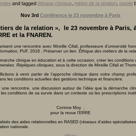
entes
and tagged
éthique clinique
,
métier de la relation
,
parole
Nov 3rd
Conférence le 23 novembre à Paris
ers de la relation », le 23 novembre à Paris, à
ERRE et la FNAREN.
ent une rencontre avec Mireille Cifali, professeure d’université honor
formation
, PUF, 2018 ;
Préserver un lien. Éthique des métiers de la rela
che clinique en éducation et à cette occasion, créer les conditions d’
lmenées. Répliques cliniques
, sous la direction de Mireille Cifali et Th
licitons à venir parler de l’approche clinique dans votre champ prof
 les conditions actuelles des gestions technique et financière.
ier une rencontre, une discussion autour de l’idée que la démarche c
s conditions de sa survie dans un contexte où les prescriptions institu
Corinne Moy ,
pour la revue l’ERRE
isés des aides relationnelles en RASED (réseaux d’aides spécialisées a
tion nationale.
Affiche