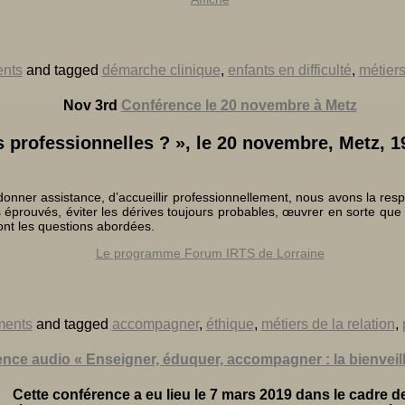
nts
and tagged
démarche clinique
,
enfants en difficulté
,
métiers
Nov 3rd
Conférence le 20 novembre à Metz
s professionnelles ? », le 20 novembre, Metz, 
nner assistance, d’accueillir professionnellement, nous avons la respon
ts éprouvés, éviter les dérives toujours probables, œuvrer en sorte qu
ont les questions abordées.
Le programme Forum IRTS de Lorraine
ments
and tagged
accompagner
,
éthique
,
métiers de la relation
,
nce audio « Enseigner, éduquer, accompagner : la bienveilla
Cette conférence a eu lieu le 7 mars 2019 dans le cadre d