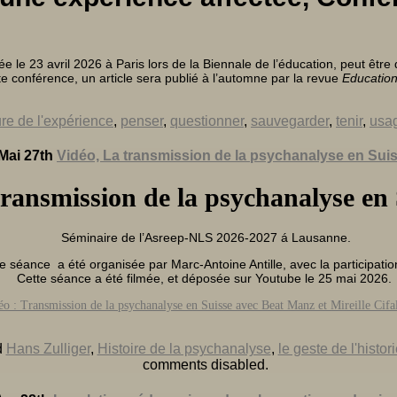
e le 23 avril 2026 à Paris lors de la Biennale de l’éducation, peut êtr
te conférence, un article sera publié à l’automne par la revue
Educatio
ure de l'expérience
,
penser
,
questionner
,
sauvegarder
,
tenir
,
usag
Mai 27th
Vidéo, La transmission de la psychanalyse en Sui
transmission de la psychanalyse en
Séminaire de l’Asreep-NLS 2026-2027 á Lausanne.
e séance a été organisée par Marc-Antoine Antille, avec la participation
Cette séance a été filmée, et déposée sur Youtube le 25 mai 2026.
éo : Transmission de la psychanalyse en Suisse avec Beat Manz et Mireille Cifa
d
Hans Zulliger
,
Histoire de la psychanalyse
,
le geste de l'histor
comments disabled
.