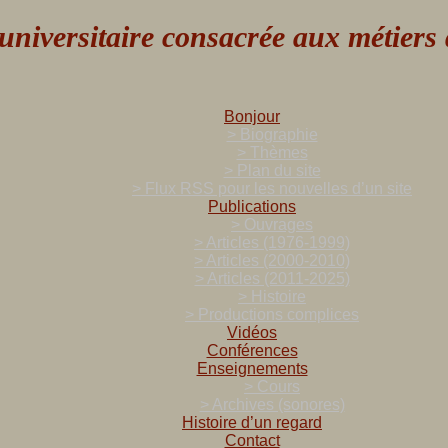
versitaire consacrée aux métiers de
Bonjour
> Biographie
> Thèmes
> Plan du site
> Flux RSS pour les nouvelles d’un site
Publications
> Ouvrages
> Articles (1976-1999)
> Articles (2000-2010)
> Articles (2011-2025)
> Histoire
> Productions complices
Vidéos
Conférences
Enseignements
> Cours
> Archives (sonores)
Histoire d’un regard
Contact