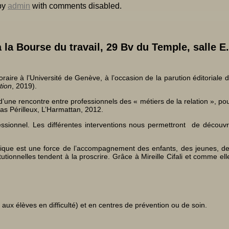
by
admin
with
comments disabled
.
 la Bourse du travail, 29 Bv du Temple, salle E.
aire à l’Université de Genève, à l’occasion de la parution éditoriale 
tion
, 2019).
une rencontre entre professionnels des « métiers de la relation », po
omas Périlleux, L’Harmattan, 2012.
essionnel. Les différentes interventions nous permettront de découvr
linique est une force de l’accompagnement des enfants, des jeunes, d
tionnelles tendent à la proscrire. Grâce à Mireille Cifali et comme ell
ux élèves en difficulté) et en centres de prévention ou de soin.