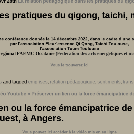
Avr 28th
La relation pédagogique dans les pratiques du qig
s pratiques du qigong, taichi, 
ne conférence donnée le 14 décembre 2022, dans le cadre d’une s
par l’association Fleur’essence Qi Qong, Taichi Toulouse,
l’association Toum Toulouse
régional FAEMC Occitanie
(Fédération des arts énergétiques et ma
Vous le trouverez ici
s
and tagged
emprises
,
relation pédagogique
,
sentiments
,
trans
éo Youtube « Préserver un lien ou la force émancipatrice de
lien ou la force émancipatrice d
Ouest, à Angers.
Vous pouvez ici accéder à la vidéo mis en en ligne