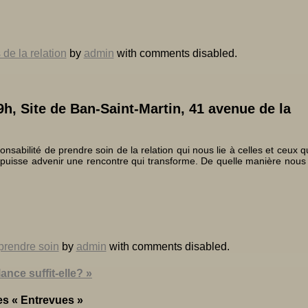
 de la relation
by
admin
with
comments disabled
.
19h,
Site de Ban-Saint-Martin, 41 avenue de la
sabilité de prendre soin de la relation qui nous lie à celles et ceux q
e puisse advenir une rencontre qui transforme. De quelle manière nous
prendre soin
by
admin
with
comments disabled
.
nce suffit-elle? »
es « Entrevues »