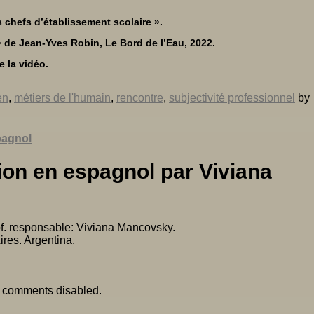
s chefs d’établissement scolaire ».
 de Jean-Yves Robin, Le Bord de l’Eau, 2022.
e la vidéo.
en
,
métiers de l'humain
,
rencontre
,
subjectivité professionnel
by
pagnol
ion en espagnol par Viviana
of. responsable: Viviana Mancovsky.
res. Argentina.
h
comments disabled
.