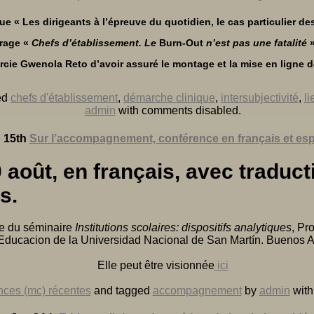
ue « Les dirigeants à l’épreuve du quotidien, le cas particulier de
vrage «
Chefs d’établissement. Le
Burn-Out
n’est pas une fatalité
»
rcie Gwenola Reto d’avoir assuré le montage et la mise en ligne d
ed
chefs d'établissement
,
démarche clinique
,
intersubjectivité
,
li
admin
with
comments disabled
.
 15th
Sur l’accompagnement, conférence en français et es
oût, en français, avec traduct
s.
re du séminaire
Institutions scolaires: dispositifs analytiques
, Pr
Educacion de la Universidad Nacional de San Martín. Buenos Ai
Elle peut être visionnée
ici
nces (mc) récentes
and tagged
accompagnement
by
admin
wit