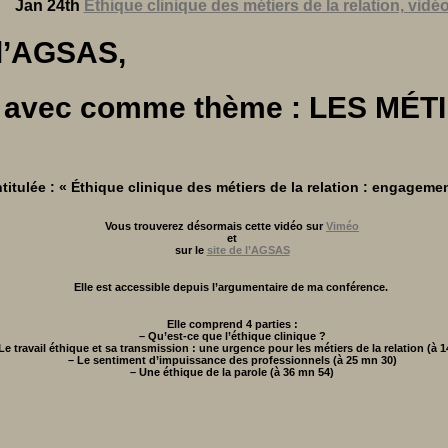
Jan 24th
Ethique clinique des métiers de la relation, vidé
 l’AGSAS,
021, avec comme thème : LES M
titulée : « Éthique clinique des métiers de la relation : engagemen
Vous trouverez désormais cette vidéo sur
Viméo
et
sur le
site de l’AGSAS
Elle est accessible depuis l’argumentaire de ma conférence.
Elle comprend 4 parties :
– Qu’est-ce que l’éthique clinique ?
Le travail éthique et sa transmission : une urgence pour les métiers de la relation (à 
– Le sentiment d’impuissance des professionnels (à 25 mn 30)
– Une éthique de la parole (à 36 mn 54)