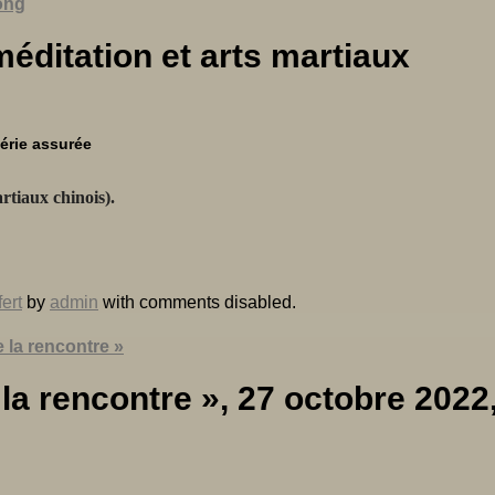
ong
méditation et arts martiaux
érie assurée
rtiaux chinois).
fert
by
admin
with
comments disabled
.
 la rencontre »
e la rencontre », 27 octobre 2022