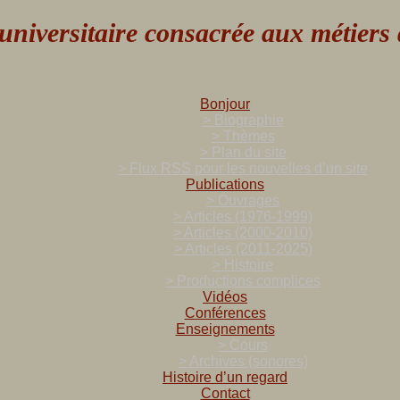
versitaire consacrée aux métiers de
Bonjour
> Biographie
> Thèmes
> Plan du site
> Flux RSS pour les nouvelles d’un site
Publications
> Ouvrages
> Articles (1976-1999)
> Articles (2000-2010)
> Articles (2011-2025)
> Histoire
> Productions complices
Vidéos
Conférences
Enseignements
> Cours
> Archives (sonores)
Histoire d’un regard
Contact