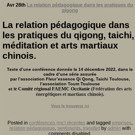
Avr 28th
La relation pédagogique dans les pratiques du
qigong
La relation pédagogique dans
les pratiques du qigong, taichi,
méditation et arts martiaux
chinois.
Texte d’une conférence donnée le 14 décembre 2022, dans le
cadre d’une série assurée
par l’association Fleur’essence Qi Qong, Taichi Toulouse,
l’association Toum Toulouse
e
Comité régional FAEMC Occitanie
(Fédération des arts
et l
énergétiques et martiaux chinois).
Vous le trouverez ici
Posted in
conférences (mc) récentes
and tagged
emprises
,
relation pédagogique
,
sentiments
,
transfert
by
admin
with
comments disabled
.