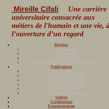
Mireille Cifali
Une carrière
universitaire consacrée aux
métiers de l'humain et une vie, 
l’ouverture d’un regard
Bonjour
> Biographie
> Thèmes
> Plan du site
> Flux RSS pour les nouvelles d’un site
Publications
> Ouvrages
> Articles (1976-1999)
> Articles (2000-2010)
> Articles (2011-2025)
> Histoire
> Productions complices
Vidéos
Conférences
Enseignements