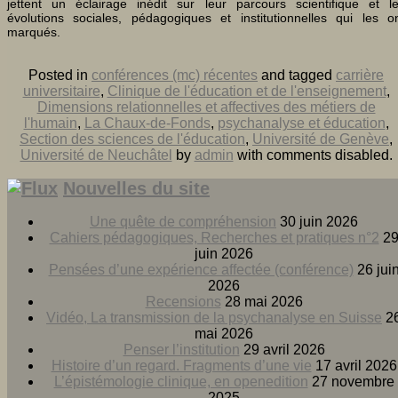
jettent un éclairage inédit sur leur parcours scientifique et l
évolutions sociales, pédagogiques et institutionnelles qui les o
marqués.
Posted in
conférences (mc) récentes
and tagged
carrière
universitaire
,
Clinique de l'éducation et de l'enseignement
,
Dimensions relationnelles et affectives des métiers de
l'humain
,
La Chaux-de-Fonds
,
psychanalyse et éducation
,
Section des sciences de l'éducation
,
Université de Genève
,
Université de Neuchâtel
by
admin
with
comments disabled
.
Nouvelles du site
Une quête de compréhension
30 juin 2026
Cahiers pédagogiques, Recherches et pratiques n°2
2
juin 2026
Pensées d’une expérience affectée (conférence)
26 jui
2026
Recensions
28 mai 2026
Vidéo, La transmission de la psychanalyse en Suisse
2
mai 2026
Penser l’institution
29 avril 2026
Histoire d’un regard. Fragments d’une vie
17 avril 2026
L’épistémologie clinique, en openedition
27 novembre
2025