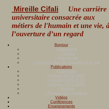
Mireille Cifali
Une carrière
universitaire consacrée aux
métiers de l'humain et une vie, 
l’ouverture d’un regard
Bonjour
> Biographie
> Thèmes
> Plan du site
> Flux RSS pour les nouvelles d’un site
Publications
> Ouvrages
> Articles (1976-1999)
> Articles (2000-2010)
> Articles (2011-2025)
> Histoire
> Productions complices
Vidéos
Conférences
Enseignements