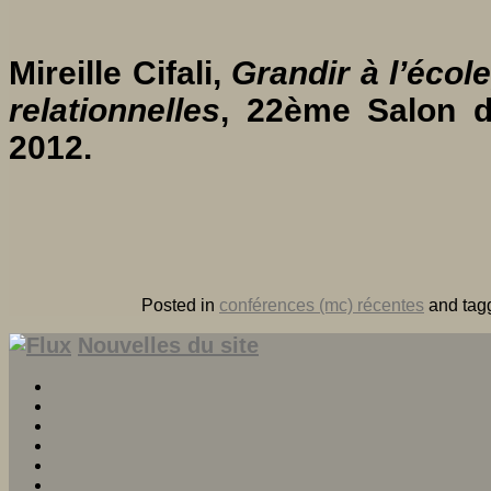
Mireille Cifali,
Grandir à l’écol
relationnelles
, 22ème Salon d
2012.
Posted in
conférences (mc) récentes
and ta
Nouvelles du site