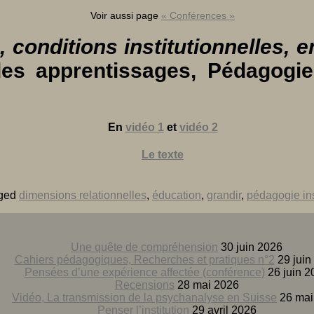
Voir aussi page
« Conférences »
e, conditions institutionnelles,
es apprentissages, Pédagogie
En
vidéo 1
et
vidéo 2
Le texte
gged
dimensions relationnelles
,
éducation
,
grandir
,
pédagogie ins
Une quête de compréhension
30 juin 2026
Cahiers pédagogiques, Recherches et pratiques n°2
29 juin
Pensées d’une expérience affectée (conférence)
26 juin 2
Recensions
28 mai 2026
Vidéo, La transmission de la psychanalyse en Suisse
26 mai
Penser l’institution
29 avril 2026