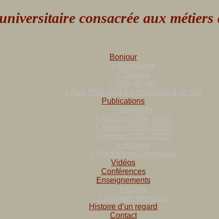
versitaire consacrée aux métiers de
Bonjour
> Biographie
> Thèmes
> Plan du site
> Flux RSS pour les nouvelles d’un site
Publications
> Ouvrages
> Articles (1976-1999)
> Articles (2000-2010)
> Articles (2011-2025)
> Histoire
> Productions complices
Vidéos
Conférences
Enseignements
> Cours
> Archives (sonores)
Histoire d’un regard
Contact