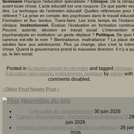
Sommaire
Pourquoi l’éducation spécialisée ?
Clinique.
De la cliniq
avant toute chose. L’acte éducatif est une coupure. Ce que parler ve
dire. La technique de l’entretien éducatif. Quelles références pour 
référent ? La prise en compte des psychoses dans le travail éducati
Formation et flux tendus. Trans-faire. Les trois temps de l’instan
clinique.
Institutionnel.
Évaluer l’évaluation en formation continu
Pouvoir, autorité, décision en travail social. L’intervention 
psychanalyste en institution: un geste déplacé ?
Politique.
De quoi 
carence est-elle le nom ? Bientraitance, maltraitance ? La place d
adultes face aux adolescents. Plus ça change, plus c’est la mê
chose. Quand la gouvernance prend la mauvaise direction. Il n’y a q
ça, le lien social.
Posted in
écritures complices récentes
and tagged
clinique
,
Education spécialisée
,
institutionnel
,
politique
by
admin
with
comments disabled
.
‹ Older Post
Newer Post ›
Nouvelles du site
Une quête de compréhension
30 juin 2026
Cahiers pédagogiques, Recherches et pratiques n°2
2
juin 2026
Pensées d’une expérience affectée (conférence)
26 jui
2026