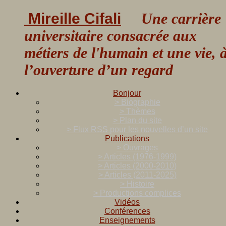
Mireille Cifali
Une carrière
universitaire consacrée aux
métiers de l'humain et une vie, 
l’ouverture d’un regard
Bonjour
> Biographie
> Thèmes
> Plan du site
> Flux RSS pour les nouvelles d’un site
Publications
> Ouvrages
> Articles (1976-1999)
> Articles (2000-2010)
> Articles (2011-2025)
> Histoire
> Productions complices
Vidéos
Conférences
Enseignements