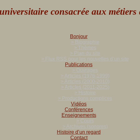
versitaire consacrée aux métiers de
Bonjour
> Biographie
> Thèmes
> Plan du site
> Flux RSS pour les nouvelles d’un site
Publications
> Ouvrages
> Articles (1976-1999)
> Articles (2000-2010)
> Articles (2011-2025)
> Histoire
> Productions complices
Vidéos
Conférences
Enseignements
> Cours
> Archives (sonores)
Histoire d’un regard
Contact