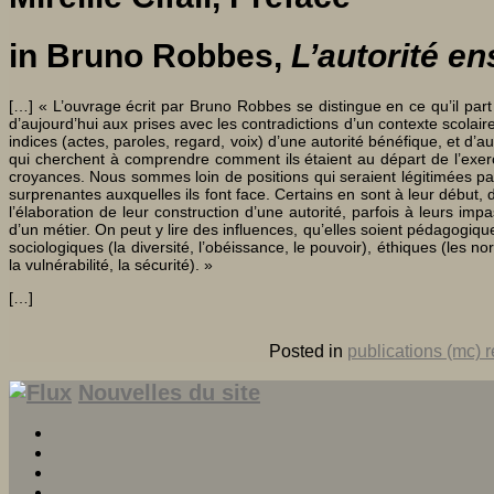
in Bruno Robbes,
L’autorité e
[…] « L’ouvrage écrit par Bruno Robbes se distingue en ce qu’il par
d’aujourd’hui aux prises avec les contradictions d’un contexte scolair
indices (actes, paroles, regard, voix) d’une autorité bénéfique, et d’a
qui cherchent à comprendre comment ils étaient au départ de l’exerci
croyances. Nous sommes loin de positions qui seraient légitimées pa
surprenantes auxquelles ils font face. Certains en sont à leur début, 
l’élaboration de leur construction d’une autorité, parfois à leurs i
d’un métier. On peut y lire des influences, qu’elles soient pédagogiq
sociologiques (la diversité, l’obéissance, le pouvoir), éthiques (les no
la vulnérabilité, la sécurité). »
[…]
Posted in
publications (mc) 
Nouvelles du site