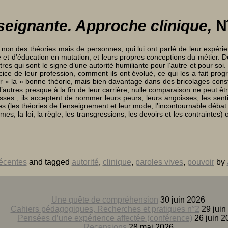
nseignante. Approche clinique,
N
t non des théories mais de personnes, qui lui ont parlé de leur expér
e et d’éducation en mutation, et leurs propres conceptions du métier. D
utres qui sont le signe d’une autorité humiliante pour l’autre et pour so
ce de leur profession, comment ils ont évolué, ce qui les a fait progr
r « la » bonne théorie, mais bien davantage dans des bricolages const
d’autres presque à la fin de leur carrière, nulle comparaison ne peut êt
mpasses ; ils acceptent de nommer leurs peurs, leurs angoisses, les se
ues (les théories de l’enseignement et leur mode, l’incontournable déba
rmes, la loi, la règle, les transgressions, les devoirs et les contraintes
récentes
and tagged
autorité
,
clinique
,
paroles vives
,
pouvoir
by
Une quête de compréhension
30 juin 2026
Cahiers pédagogiques, Recherches et pratiques n°2
29 juin
Pensées d’une expérience affectée (conférence)
26 juin 2
Recensions
28 mai 2026