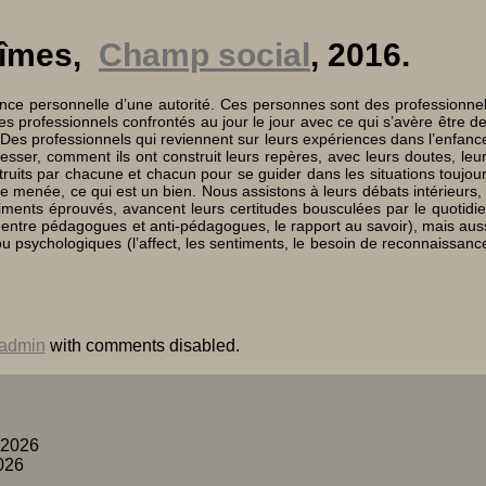
îmes,
Champ social
, 2016.
ience personnelle d’une autorité. Ces personnes sont des professionne
es professionnels confrontés au jour le jour avec ce qui s’avère être d
i. Des professionnels qui reviennent sur leurs expériences dans l’enfanc
esser, comment ils ont construit leurs repères, avec leurs doutes, leu
ruits par chacune et chacun pour se guider dans les situations toujou
re menée, ce qui est un bien. Nous assistons à leurs débats intérieurs,
ntiments éprouvés, avancent leurs certitudes bousculées par le quotidi
t entre pédagogues et anti-pédagogues, le rapport au savoir), mais aus
) ou psychologiques (l’affect, les sentiments, le besoin de reconnaissanc
admin
with
comments disabled
.
 2026
026