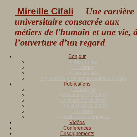
Mireille Cifali
Une carrière
universitaire consacrée aux
métiers de l'humain et une vie, 
l’ouverture d’un regard
Bonjour
> Biographie
> Thèmes
> Plan du site
> Flux RSS pour les nouvelles d’un site
Publications
> Ouvrages
> Articles (1976-1999)
> Articles (2000-2010)
> Articles (2011-2025)
> Histoire
> Productions complices
Vidéos
Conférences
Enseignements