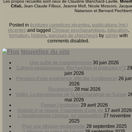
Les propos recueillis sont ceux de Claudine Blanchard-Laville,
Mireil
Cifali,
Jean-Claude Filloux, Jeanne Moll, Nicole Mosconi, Jacqu
Natanson et Bernard Pechbert
Posted in
écritures complices récentes
,
publications (mc)
récentes
and tagged
Clinique psychanalytique
,
éducation
,
formation
,
histoire
,
parcours de chercheurs
by
admin
with
comments disabled
.
Nouvelles du site
Une quête de compréhension
30 juin 2026
Cahiers pédagogiques, Recherches et pratiques n°2
2
juin 2026
Pensées d’une expérience affectée (conférence)
26 jui
2026
Recensions
28 mai 2026
Vidéo, La transmission de la psychanalyse en Suisse
2
mai 2026
Penser l’institution
29 avril 2026
Histoire d’un regard. Fragments d’une vie
17 avril 2026
L’épistémologie clinique, en openedition
27 novembre
2025
Pour une éthique relationnelle
28 septembre 2025
L’éthique au coeur de l’école
28 septembre 2025