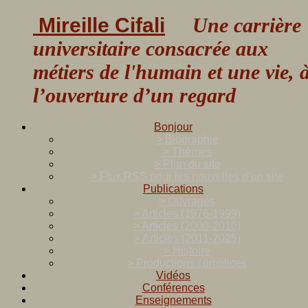
Mireille Cifali
Une carrière
universitaire consacrée aux
métiers de l'humain et une vie, 
l’ouverture d’un regard
Bonjour
> Biographie
> Thèmes
> Plan du site
> Flux RSS pour les nouvelles d’un site
Publications
> Ouvrages
> Articles (1976-1999)
> Articles (2000-2010)
> Articles (2011-2025)
> Histoire
> Productions complices
Vidéos
Conférences
Enseignements