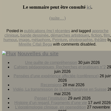
Le sommaire peut être consulté
ici
.
(suite…)
Posted in
publications (mc) récentes
and tagged
approche
clinique
,
bande dessinée
,
démarches artistiques
,
fiction
,
film
,
humour
,
image
,
métaphore
,
Peinture
,
photographie
,
théâtre
b
Mireille Cifali Bega
with
comments disabled
.
Nouvelles du site
Une quête de compréhension
30 juin 2026
Cahiers pédagogiques, Recherches et pratiques n°2
2
juin 2026
Pensées d’une expérience affectée (conférence)
26 jui
2026
Recensions
28 mai 2026
Vidéo, La transmission de la psychanalyse en Suisse
2
mai 2026
Penser l’institution
29 avril 2026
Histoire d’un regard. Fragments d’une vie
17 avril 2026
L’épistémologie clinique, en openedition
27 novembre