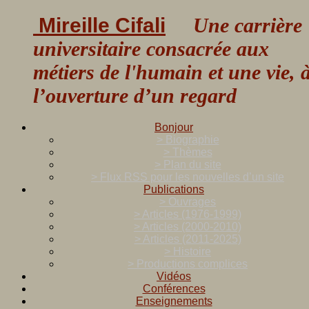
Mireille Cifali
Une carrière
universitaire consacrée aux
métiers de l'humain et une vie, 
l’ouverture d’un regard
Bonjour
> Biographie
> Thèmes
> Plan du site
> Flux RSS pour les nouvelles d’un site
Publications
> Ouvrages
> Articles (1976-1999)
> Articles (2000-2010)
> Articles (2011-2025)
> Histoire
> Productions complices
Vidéos
Conférences
Enseignements