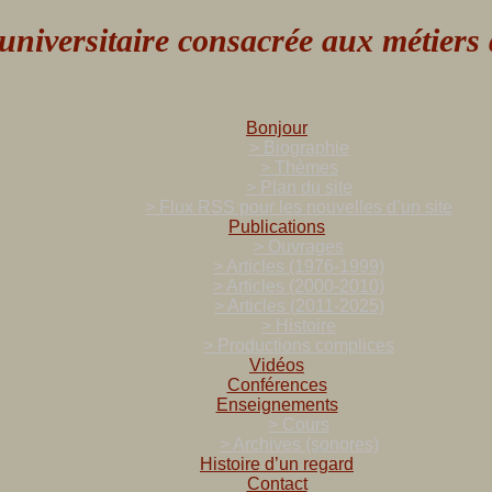
versitaire consacrée aux métiers de
Bonjour
> Biographie
> Thèmes
> Plan du site
> Flux RSS pour les nouvelles d’un site
Publications
> Ouvrages
> Articles (1976-1999)
> Articles (2000-2010)
> Articles (2011-2025)
> Histoire
> Productions complices
Vidéos
Conférences
Enseignements
> Cours
> Archives (sonores)
Histoire d’un regard
Contact