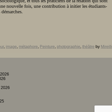
ociologique, et tous les praticiens de la relation qui sont
une nouvelle fois, une contribution à initier les étudiants-
s démarches.
ur
,
image
,
métaphore
,
Peinture
,
photographie
,
théâtre
by
Mireil
 2026
026
 2026
25