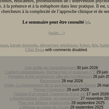
cheurs, éducateurs, professionnels de l’intervention psychos
, à la présence et à la métaphore dans leur pratique. Il est, 
chercheurs à la complexité de l’approche clinique et de se
Le sommaire peut être consulté
ici
.
(suite…)
nique
,
bande dessinée
,
démarches artistiques
,
fiction
,
film
,
humo
Cifali Bega
with
comments disabled
.
Une quête de compréhension
30 juin 2026
Cahiers pédagogiques, Recherches et pratiques n°2
29 juin
Pensées d’une expérience affectée (conférence)
26 juin 2
Recensions
28 mai 2026
Vidéo, La transmission de la psychanalyse en Suisse
26 mai
Penser l’institution
29 avril 2026
Histoire d’un regard. Fragments d’une vie
17 avril 2026
L’épistémologie clinique, en openedition
27 novembre 20
Pour une éthique relationnelle
28 septembre 2025
L’éthique au coeur de l’école
28 septembre 2025