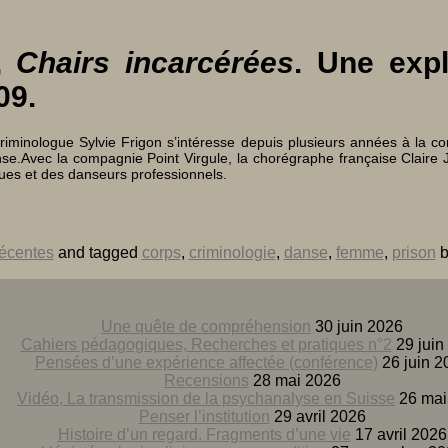
y,
Chairs incarcérées
. Une expl
09.
criminologue Sylvie Frigon s’intéresse depuis plusieurs années à la c
danse.Avec la compagnie Point Virgule, la chorégraphe française Clair
nues et des danseurs professionnels.
récentes
and tagged
corps
,
criminologie
,
danse
,
femme
,
prison
b
Une quête de compréhension
30 juin 2026
Cahiers pédagogiques, Recherches et pratiques n°2
29 juin
Pensées d’une expérience affectée (conférence)
26 juin 2
Recensions
28 mai 2026
Vidéo, La transmission de la psychanalyse en Suisse
26 mai
Penser l’institution
29 avril 2026
Histoire d’un regard. Fragments d’une vie
17 avril 2026