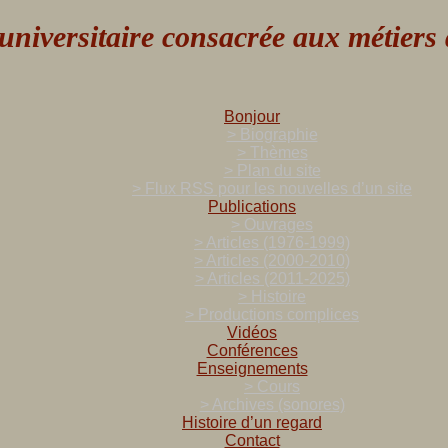
versitaire consacrée aux métiers de
Bonjour
> Biographie
> Thèmes
> Plan du site
> Flux RSS pour les nouvelles d’un site
Publications
> Ouvrages
> Articles (1976-1999)
> Articles (2000-2010)
> Articles (2011-2025)
> Histoire
> Productions complices
Vidéos
Conférences
Enseignements
> Cours
> Archives (sonores)
Histoire d’un regard
Contact