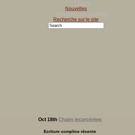
> Liens
Nouvelles
> Archives des nouvelles
Recherche sur le site
Oct 18th
Chairs incarcérées
Ecriture complice récente