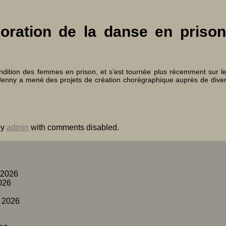
oration de la danse en prison
ondition des femmes en prison, et s’est tournée plus récemment sur l
e Jenny a mené des projets de création chorégraphique auprès de dive
y
admin
with
comments disabled
.
 2026
026
 2026