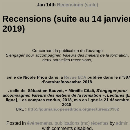
Jan 14th
Recensions (suite)
Recensions (suite au 14 janvie
2019)
Concernant la publication de l’ouvrage
S’engager pour accompagner. Valeurs des métiers de la formation
,
deux nouvelles recensions,
. celle de Nicole Priou dans la
Revue ECA
publiée dans le n°38
d’octobre/novembre 2018.
. celle de Sébastien
Bauvet
, «
Mireille Cifali,
S’engager pour
accompagner. Valeurs des métiers de la formation
»,
Lectures
[E
ligne], Les comptes rendus, 2018, mis en ligne le 21 décembre
2018.
URL :
http://journals.openedition.org/lectures/29962
Posted in
événements
,
publications (mc) récentes
by
admin
with
comments disabled
.