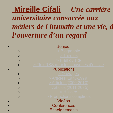
Mireille Cifali
Une carrière
universitaire consacrée aux
métiers de l'humain et une vie, 
l’ouverture d’un regard
Bonjour
> Biographie
> Thèmes
> Plan du site
> Flux RSS pour les nouvelles d’un site
Publications
> Ouvrages
> Articles (1976-1999)
> Articles (2000-2010)
> Articles (2011-2025)
> Histoire
> Productions complices
Vidéos
Conférences
Enseignements