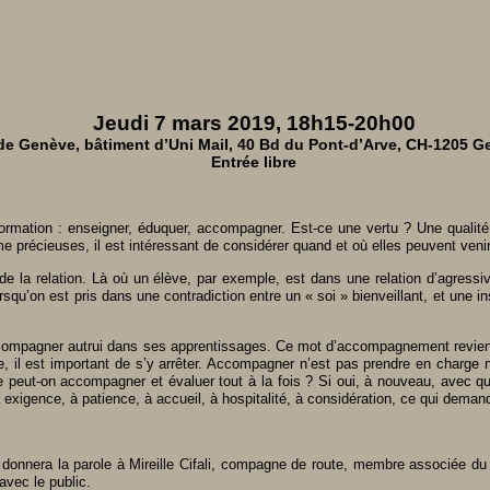
Jeudi 7 mars 2019, 18h15-20h00
de Genève, bâtiment d’Uni Mail, 40 Bd du Pont-d’Arve, CH-1205 G
Entrée libre
 formation : enseigner, éduquer, accompagner. Est-ce une vertu ? Une qualit
me précieuses, il est intéressant de considérer quand et où elles peuvent venir
a relation. Là où un élève, par exemple, est dans une relation d’agressivité
lorsqu’on est pris dans une contradiction entre un « soi » bienveillant, et une 
accompagner autrui dans ses apprentissages. Ce mot d’accompagnement revient 
il est important de s’y arrêter. Accompagner n’est pas prendre en charge ni in
le peut-on accompagner et évaluer tout à la fois ? Si oui, à nouveau, avec 
exigence, à patience, à accueil, à hospitalité, à considération, ce qui demand
 donnera la parole à Mireille Cifali, compagne de route, membre associée du l
avec le public.