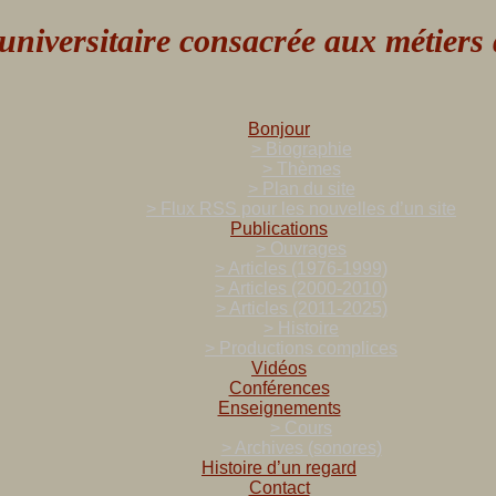
versitaire consacrée aux métiers de
Bonjour
> Biographie
> Thèmes
> Plan du site
> Flux RSS pour les nouvelles d’un site
Publications
> Ouvrages
> Articles (1976-1999)
> Articles (2000-2010)
> Articles (2011-2025)
> Histoire
> Productions complices
Vidéos
Conférences
Enseignements
> Cours
> Archives (sonores)
Histoire d’un regard
Contact