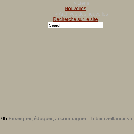
> Liens
Nouvelles
> Archives des nouvelles
Recherche sur le site
7th
Enseigner, éduquer, accompagner : la bienveillance suffi