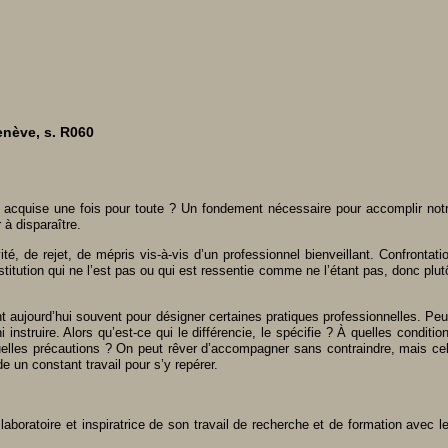
enève, s. R060
é acquise une fois pour toute ? Un fondement nécessaire pour accomplir not
 à disparaître.
, de rejet, de mépris vis-à-vis d’un professionnel bienveillant. Confrontati
institution qui ne l’est pas ou qui est ressentie comme ne l’étant pas, donc plut
aujourd’hui souvent pour désigner certaines pratiques professionnelles. Peu
struire. Alors qu’est-ce qui le différencie, le spécifie ? À quelles conditio
quelles précautions ? On peut rêver d’accompagner sans contraindre, mais ce
e un constant travail pour s’y repérer.
aboratoire et inspiratrice de son travail de recherche et de formation avec l