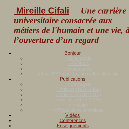
Mireille Cifali
Une carrière
universitaire consacrée aux
métiers de l'humain et une vie, 
l’ouverture d’un regard
Bonjour
> Biographie
> Thèmes
> Plan du site
> Flux RSS pour les nouvelles d’un site
Publications
> Ouvrages
> Articles (1976-1999)
> Articles (2000-2010)
> Articles (2011-2025)
> Histoire
> Productions complices
Vidéos
Conférences
Enseignements