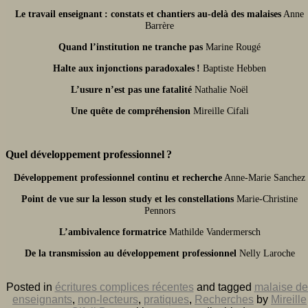
Le travail enseignant : constats et chantiers au-delà des malaises
Anne
Barrère
Quand l’institution ne tranche pas
Marine Rougé
Halte aux injonctions paradoxales !
Baptiste Hebben
L’usure n’est pas une fatalité
Nathalie Noël
Une quête de compréhension
Mireille Cifali
Quel développement professionnel ?
Développement professionnel continu et recherche
Anne-Marie Sanchez
Point de vue sur la lesson study et les constellations
Marie-Christine
Pennors
L’ambivalence formatrice
Mathilde Vandermersch
De la transmission au développement professionnel
Nelly Laroche
Posted in
écritures complices récentes
and tagged
malaise de
enseignants
,
non-lecteurs
,
pratiques
,
Recherches
by
Mireille