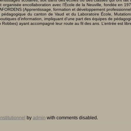
st organisée encollaboration avec l’École de la Neuville, fondée en 19
pes AFORDENS (Apprentissage, formation et développement professionne
e pédagogique du canton de Vaud et du Laboratoire École, Mutation
boutiques d’information, impliquant d’une part des équipes de pédagog
o Robbes) ayant accompagné leur route au fil des ans. L’entrée est libr
nstitutionnel
by
admin
with
comments disabled
.