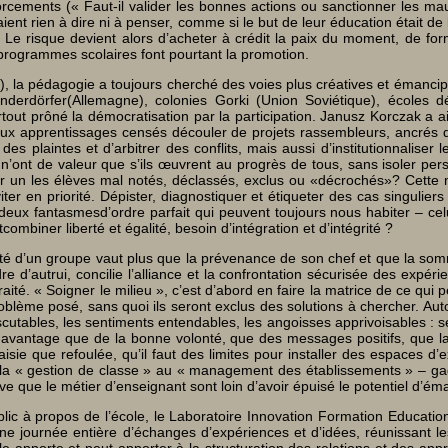
rcements (« Faut-il valider les bonnes actions ou sanctionner les ma
ent rien à dire ni à penser, comme si le but de leur éducation était de
e risque devient alors d’acheter à crédit la paix du moment, de forme
s programmes scolaires font pourtant la promotion.
), la pédagogie a toujours cherché des voies plus créatives et émancip
inderdörfer(Allemagne), colonies Gorki (Union Soviétique), écoles 
out prôné la démocratisation par la participation. Janusz Korczak a ai
ux apprentissages censés découler de projets rassembleurs, ancrés dan
des plaintes et d’arbitrer des conflits, mais aussi d’institutionnaliser
el n’ont de valeur que s’ils œuvrent au progrès de tous, sans isoler p
ar un les élèves mal notés, déclassés, exclus ou «décrochés»? Cette m
r en priorité. Dépister, diagnostiquer et étiqueter des cas singuliers
s deux fantasmesd’ordre parfait qui peuvent toujours nous habiter – celu
biner liberté et égalité, besoin d’intégration et d’intégrité ?
té d’un groupe vaut plus que la prévenance de son chef et que la somme
ndre d’autrui, concilie l’alliance et la confrontation sécurisée des exp
traité. « Soigner le milieu », c’est d’abord en faire la matrice de ce qui
roblème posé, sans quoi ils seront exclus des solutions à chercher. Auto
s discutables, les sentiments entendables, les angoisses apprivoisables 
davantage que de la bonne volonté, que des messages positifs, que la
aisie que refoulée, qu’il faut des limites pour installer des espaces d
 la « gestion de classe » au « management des établissements » – gagn
ve que le métier d’enseignant sont loin d’avoir épuisé le potentiel d’ém
ublic à propos de l’école, le Laboratoire Innovation Formation Educatio
ne journée entière d’échanges d’expériences et d’idées, réunissant les
e apporte et peut apporter à la structuration des relations et des appr