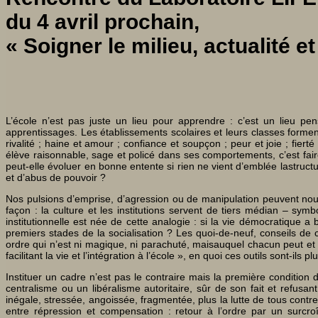
du 4 avril prochain,
« Soigner le milieu, actualité e
L’école n’est pas juste un lieu pour apprendre : c’est un lieu pe
apprentissages. Les établissements scolaires et leurs classes formen
rivalité ; haine et amour ; confiance et soupçon ; peur et joie ; fier
élève raisonnable, sage et policé dans ses comportements, c’est fai
peut-elle évoluer en bonne entente si rien ne vient d’emblée lastructu
et d’abus de pouvoir ?
Nos pulsions d’emprise, d’agression ou de manipulation peuvent nous
façon : la culture et les institutions servent de tiers médian – sym
institutionnelle est née de cette analogie : si la vie démocratique a
premiers stades de la socialisation ? Les quoi-de-neuf, conseils d
ordre qui n’est ni magique, ni parachuté, maisauquel chacun peut et d
facilitant la vie et l’intégration à l’école », en quoi ces outils sont-ils
Instituer un cadre n’est pas le contraire mais la première condition 
centralisme ou un libéralisme autoritaire, sûr de son fait et refusa
inégale, stressée, angoissée, fragmentée, plus la lutte de tous contr
entre répression et compensation : retour à l’ordre par un surcro