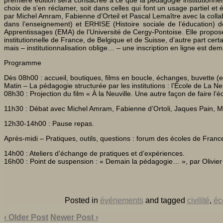
choix de s’en réclamer, soit dans celles qui font un usage partiel et
par Michel Amram, Fabienne d’Orteil et Pascal Lemaître avec la col
dans l’enseignement) et ERHISE (Histoire sociale de l’éducation)
Apprentissages (EMA) de l’Université de Cergy-Pontoise. Elle propos
institutionnelle de France, de Belgique et de Suisse, d’autre part cer
mais – institutionnalisation oblige… – une inscription en ligne est de
Programme
Dès 08h00 : accueil, boutiques, films en boucle, échanges, buvette (es
Matin – La pédagogie structurée par les institutions : l’École de La Ne
08h30 : Projection du film « À la Neuville. Une autre façon de faire l’é
11h30 : Débat avec Michel Amram, Fabienne d’Ortoli, Jaques Pain, Mir
12h30-14h00 : Pause repas.
Après-midi – Pratiques, outils, questions : forum des écoles de Franc
14h00 : Ateliers d’échange de pratiques et d’expériences.
16h00 : Point de suspension : « Demain la pédagogie… », par Olivier M
Posted in
événements
and tagged
civilité
,
éc
‹ Older Post
Newer Post ›