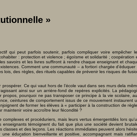
tutionnelle »
tif qui peut parfois soutenir, parfois compliquer voire empêcher l
biter : protection et violence ; égoïsme et solidarité ; coopération 
 les savoirs et les livres suffiront à rendre chaque enseignant et chaq
os existences. Comment une communauté – a fortiori chargée d’éduquer
s lois, des règles, des rituels capables de prévenir les risques de fusi
ser prospérer. Ce qui vaut hors de l’école vaut dans ses murs dela mê
ragissant ainsi sur un arrière-fond de repères explicités. La pédagog
eur propos, pourquoi ne pas transposer ce principe à la vie scolaire, a
étence, ceintures de comportement issus de ce mouvement instaurent 
joignent de former les élèves à « participer à la construction de règl
our maintenir voire accroître leur fécondité ?
ître complexes et procéduriers, mais leurs vertus émergentdès lors qu’
des enseignants témoignent du fait que plus une société devient brutal
es classes et des leçons. Les réactions immédiates peuvent alors hésit
une éducation bienveillante et positive, accompagnant mais ratifia