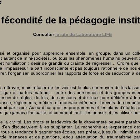
t fécondité de la pédagogie insti
Consulter
le site du Laboratoire LIFE
nsé et organisé pour apprendre ensemble, en groupe, dans un collec
t autant de mini-sociétés, où tous les phénomènes humains peuvent coha
té et humiliation ; désir de grandir ou crainte de régresser… Croire que
re l’impassesur la part inconsciente et pas toujours rationnelle de n
rer, l’organiser, subordonner les rapports de force et de séduction à de
 effrayer, mais refuser de les voir est le plus sûr moyen de les lais
bolique et parfois matériel – entre des personnes et des groupes inte
 besoin de règles, de lois, de sanctions et de lieux pour délibérer à l
e classe, règlements, métiers et monnaie intérieure, brevets de comp
oit participer. Aujourd’hui que les programmes et les plans d’études en
 plus que jamais d’actualité, et comment faut-il les penser et les utiliser p
de la civilité. Les droits et lesdevoirs de la citoyenneté peuvent para
nt d’en discuter,vient à les supplanter. La recherche et l’expérience 
e tous a tendance à gagner ses écoles, ses préaux, jusqu’à l’intimité d
îtde menaces et de punitions, et/ou atténuation du traumatisme par 