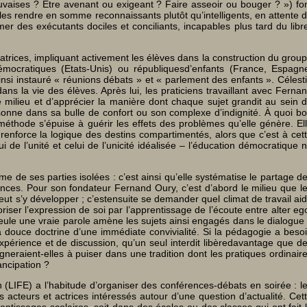
uvaises ? Être avenant ou exigeant ? Faire asseoir ou bouger ? ») fo
 les rendre en somme reconnaissants plutôt qu’intelligents, en attente 
r des exécutants dociles et conciliants, incapables plus tard du libr
atrices, impliquant activement les élèves dans la construction du grou
démocratiques (Etats-Unis) ou républiquesd’enfants (France, Espagn
nsi instauré « réunions débats » et « parlement des enfants ». Célest
s la vie des élèves. Après lui, les praticiens travaillant avec Ferna
 le milieu et d’apprécier la manière dont chaque sujet grandit au sein 
ersonne dans sa bulle de confort ou son complexe d’indignité. À quoi b
éthode s’épuise à guérir les effets des problèmes qu’elle génère. El
 renforce la logique des destins compartimentés, alors que c’est à cet
i de l’unité et celui de l’unicité idéalisée – l’éducation démocratique 
 de ses parties isolées : c’est ainsi qu’elle systématise le partage d
ériences. Pour son fondateur Fernand Oury, c’est d’abord le milieu que l
 peut s’y développer ; c’estensuite se demander quel climat de travail ai
riser l’expression de soi par l’apprentissage de l’écoute entre alter eg
: seule une vraie parole amène les sujets ainsi engagés dans le dialogue
 douce doctrine d’une immédiate convivialité. Si la pédagogie a beso
’expérience et de discussion, qu’un seul interdit libèredavantage que d
eraient-elles à puiser dans une tradition dont les pratiques ordinair
ancipation ?
n (LIFE) a l’habitude d’organiser des conférences-débats en soirée : l
 acteurs et actrices intéressés autour d’une question d’actualité. Cet
entissages scolaires, soit dans des écoles ou des classes qui ont fait 