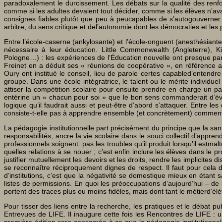
paradoxalement le durcissement. Les débats sur la qualité des renfo
comme si les adultes devaient tout décider, comme si les élèves n’avai
consignes fiables plutôt que peu à peucapables de s’autogouverner. L
arbitre, du sens critique et del’autonomie dont les démocraties et le
Entre l’école-caserne (ankylosante) et l’école-onguent (anesthésiante
nécessaire à leur éducation. Little Commonwealth (Angleterre), K
Pologne…) : les expériences de l’Éducation nouvelle ont presque part
Freinet en a déduit ses « réunions de coopérative », en référence a
Oury ont institué le conseil, lieu de parole certes capabled’entendre 
groupe. Dans une école intégratrice, le talent ou le mérite individu
attiser la compétition scolaire pour ensuite prendre en charge un p
entérine un « chacun pour soi » que le bon sens commanderait d’évite
logique qu’il faudrait aussi et peut-être d’abord s’attaquer. Entre le
consiste-t-elle pas à apprendre ensemble (et concrètement) commentcom
La pédagogie institutionnelle part précisément du principe que la san
responsabilités, ancre la vie scolaire dans le souci collectif d’appre
professionnels soignent: pas les troubles qu’il produit lorsqu’il estmal
quelles relations à se nouer ; c’est enfin inclure les élèves dans le p
justifier mutuellement les devoirs et les droits, rendre les implicite
se reconnaître réciproquement dignes de respect. Il faut pour cela 
d’institutions, c’est que la négativité se domestique mieux en étant s
listes de permissions. En quoi les préoccupations d’aujourd’hui – de
portent des traces plus ou moins fidèles, mais dont tant le métierd’élè
Pour tisser des liens entre la recherche, les pratiques et le débat p
Entrevues de LIFE. Il inaugure cette fois les Rencontres de LIFE : u
première édition sera consacrée à ce que la pédagogie institutionnell