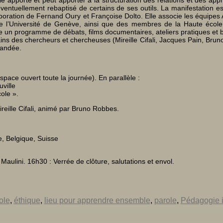
 éventuellement rebaptisé de certains de ses outils. La manifestation e
laboration de Fernand Oury et Françoise Dolto. Elle associe les équi
 de l’Université de Genève, ainsi que des membres de la Haute écol
e un programme de débats, films documentaires, ateliers pratiques et 
tains des chercheurs et chercheuses (Mireille Cifali, Jacques Pain, Brun
mandée.
pace ouvert toute la journée). En parallèle :
uville
cole ».
eille Cifali, animé par Bruno Robbes.
e, Belgique, Suisse
aulini. 16h30 : Verrée de clôture, salutations et envol.
ole
,
éthique
,
lieu pour apprendre ensemble
,
parole
,
Pédagogie i