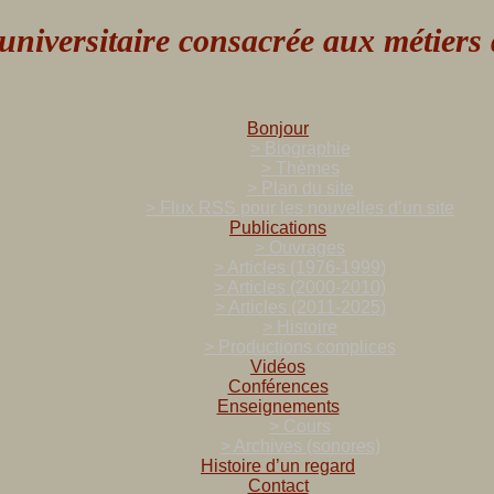
versitaire consacrée aux métiers de
Bonjour
> Biographie
> Thèmes
> Plan du site
> Flux RSS pour les nouvelles d’un site
Publications
> Ouvrages
> Articles (1976-1999)
> Articles (2000-2010)
> Articles (2011-2025)
> Histoire
> Productions complices
Vidéos
Conférences
Enseignements
> Cours
> Archives (sonores)
Histoire d’un regard
Contact