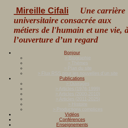
Mireille Cifali
Une carrière
universitaire consacrée aux
métiers de l'humain et une vie, 
l’ouverture d’un regard
Bonjour
> Biographie
> Thèmes
> Plan du site
> Flux RSS pour les nouvelles d’un site
Publications
> Ouvrages
> Articles (1976-1999)
> Articles (2000-2010)
> Articles (2011-2025)
> Histoire
> Productions complices
Vidéos
Conférences
Enseignements