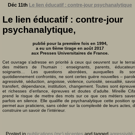
Déc 11th
Le lien éducatif : contre-jour psychanalytique
Le lien éducatif : contre-jour
psychanalytique,
publié pour la première fois en 1994,
a eu un 6ème tirage en août 2017
aux Presses Universitaires de France.
Cet ouvrage s’adresse en priorité à ceux qui oeuvrent sur le terra
des métiers de l’humain : enseignants, parents, éducateur
soignants… Les questions abordées, auxquelles ils son
quotidiennement confrontés, ne sont certes guère nouvelles – parol
agressivité, séduction, angoisse, violence, curiosité, sexualité, savoi
transfert, dépendance, institution, changement. Toutes sont épreuv
et richesses d’enfance, épreuves et doutes d’adulte. Mireille Cifa
prend le risque de mettre des mots sur ce que ces métiers save
parfois en silence. Elle qualifie de psychanalytique cette position q
permet aux praticiens, sans céder sur la complexité de leurs actes, 
construire un savoir de l’intérieur.
Posted in
publications (mc) récentes
and tagged
agressivité
,