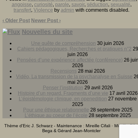
angoisse
,
curiosité
,
parole
,
savoir
,
séduction
,
sexualité
,
transfert
,
Violence
by
admin
with
comments disabled
.
‹ Older Post
Newer Post ›
Nouvelles du site
Une quête de compréhension
30 juin 2026
Cahiers pédagogiques, Recherches et pratiques n°2
2
juin 2026
Pensées d’une expérience affectée (conférence)
26 jui
2026
Recensions
28 mai 2026
Vidéo, La transmission de la psychanalyse en Suisse
2
mai 2026
Penser l’institution
29 avril 2026
Histoire d’un regard. Fragments d’une vie
17 avril 2026
L’épistémologie clinique, en openedition
27 novembre
2025
Pour une éthique relationnelle
28 septembre 2025
L’éthique au coeur de l’école
28 septembre 2025
Thème d'Eric J. Schwarz - Maintenance : Mireille Cifali · Mireille Cifal
Bega & Gérard Jean-Montcler