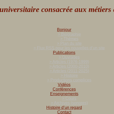
versitaire consacrée aux métiers de
Bonjour
> Biographie
> Thèmes
> Plan du site
> Flux RSS pour les nouvelles d’un site
Publications
> Ouvrages
> Articles (1976-1999)
> Articles (2000-2010)
> Articles (2011-2025)
> Histoire
> Productions complices
Vidéos
Conférences
Enseignements
> Cours
> Archives (sonores)
Histoire d’un regard
Contact