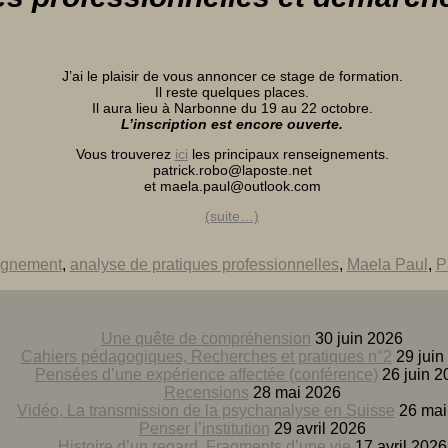
J’ai le plaisir de vous annoncer ce stage de formation.
Il reste quelques places.
Il aura lieu à Narbonne du 19 au 22 octobre.
L’inscription est encore ouverte.
Vous trouverez
ici
les principaux renseignements.
patrick.robo@laposte.net
et maela.paul@outlook.com
(suite…)
gnement
,
analyse de pratiques professionnelles
,
Maela Paul
,
P
Une quête de compréhension
30 juin 2026
Cahiers pédagogiques, Recherches et pratiques n°2
29 juin
Pensées d’une expérience affectée (conférence)
26 juin 2
Recensions
28 mai 2026
Vidéo, La transmission de la psychanalyse en Suisse
26 mai
Penser l’institution
29 avril 2026
Histoire d’un regard. Fragments d’une vie
17 avril 2026