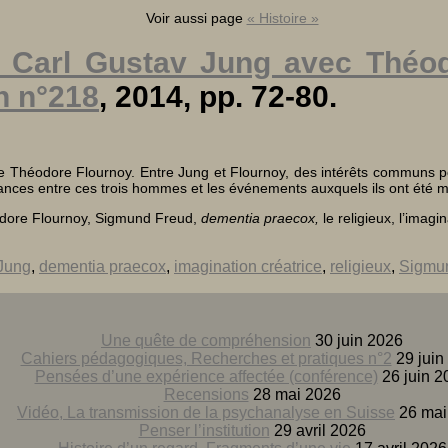
Voir aussi page
« Histoire »
 Carl Gustav Jung avec Théod
n n°218
, 2014, pp. 72-80.
e Théodore Flournoy. Entre Jung et Flournoy, des intérêts communs pour 
dances entre ces trois hommes et les événements auxquels ils ont été m
odore Flournoy, Sigmund Freud,
dementia praecox,
le religieux, l’imagi
 Jung
,
dementia praecox
,
imagination créatrice
,
religieux
,
Sigmu
Une quête de compréhension
30 juin 2026
Cahiers pédagogiques, Recherches et pratiques n°2
29 juin
Pensées d’une expérience affectée (conférence)
26 juin 2
Recensions
28 mai 2026
Vidéo, La transmission de la psychanalyse en Suisse
26 mai
Penser l’institution
29 avril 2026