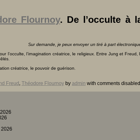
ore Flournoy
. De l’occulte à l
Sur demande, je peux envoyer un tiré à part électroniqu
l’occulte, l’imagination créatrice, le religieux. Entre Jung et Freud, 
êlés.
nation créatrice, le pouvoir de guérison.
nd Freud
,
Théodore Flournoy
by
admin
with
comments disable
 2026
026
 2026