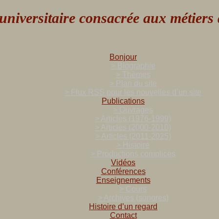
versitaire consacrée aux métiers de
Bonjour
> Biographie
> Thèmes
> Plan du site
> Flux RSS pour les nouvelles d’un site
Publications
> Ouvrages
> Articles (1976-1999)
> Articles (2000-2010)
> Articles (2011-2025)
> Histoire
> Productions complices
Vidéos
Conférences
Enseignements
> Cours
> Archives (sonores)
Histoire d’un regard
Contact