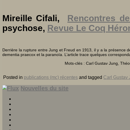
Mireille Cifali,
Rencontres de
psychose
,
Revue Le Coq Héro
Derrière la rupture entre Jung et Freud en 1913, il y a la présence d
dementia praecox et la paranoïa. L’article trace quelques correspon
Mots-clés : Carl Gustav Jung, Thé
Posted in
publications (mc) récentes
and tagged
Carl Gustav
Nouvelles du site