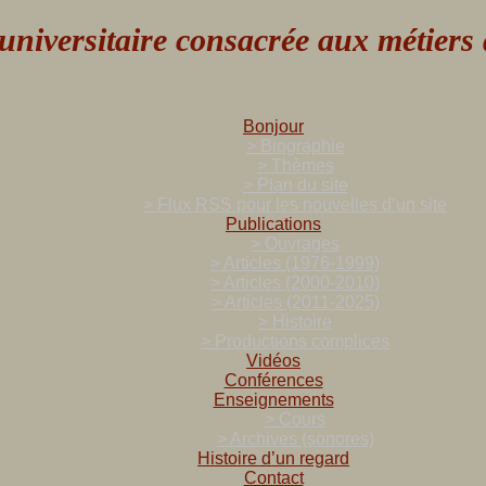
versitaire consacrée aux métiers de
Bonjour
> Biographie
> Thèmes
> Plan du site
> Flux RSS pour les nouvelles d’un site
Publications
> Ouvrages
> Articles (1976-1999)
> Articles (2000-2010)
> Articles (2011-2025)
> Histoire
> Productions complices
Vidéos
Conférences
Enseignements
> Cours
> Archives (sonores)
Histoire d’un regard
Contact