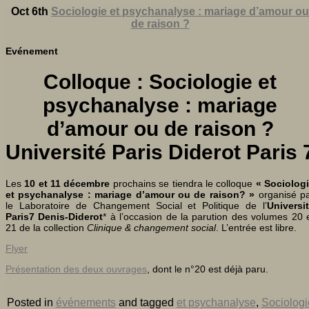
Oct 6th
Sociologie et psychanalyse : mariage d’amour ou
de raison ?
Evénement
Colloque : Sociologie et
psychanalyse : mariage
d’amour ou de raison ?
Université Paris Diderot Paris 
Les
10 et 11 décembre
prochains se tiendra le colloque
« Sociolog
et psychanalyse : mariage d’amour ou de raison? »
organisé p
le Laboratoire de Changement Social et Politique de l’
Universi
Paris7 Denis-Diderot
* à l’occasion de la parution des volumes 20 
21 de la collection
Clinique & changement social
. L’entrée est libre.
Flyer
Présentation des deux ouvrages
, dont le n°20 est déjà paru.
Posted in
événements
and tagged
et psychanalyse
,
Sociologi