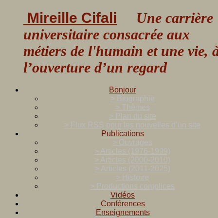
Mireille Cifali
Une carrière
universitaire consacrée aux
métiers de l'humain et une vie, 
l’ouverture d’un regard
Bonjour
> Biographie
> Thèmes
> Plan du site
> Flux RSS pour les nouvelles d’un site
Publications
> Ouvrages
> Articles (1976-1999)
> Articles (2000-2010)
> Articles (2011-2025)
> Histoire
> Productions complices
Vidéos
Conférences
Enseignements