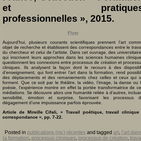
et pratique
professionnelles », 2015.
Flyer
Aujourd’hui, plusieurs courants scientifiques prennent l’art com
objet de recherche et établissent des correspondances entre le trava
du chercheur et celui de l’artiste. Dans cet ouvrage, des universitair
qui inscrivent leurs approches dans les sciences humaines cliniqu
questionnent les connexions entre processus de création et process
cliniques. Ils analysent la façon dont le recours à des dispositi
d’enseignement, qui font entrer l’art dans la formation, rend possib
des déplacements et des remaniements chez celles et ceux qui 
forment. Que ce soit par le théâtre, la vidéo, l’image, la danse ou 
poésie, l’expérience montre en effet la portée transformatrice de c
médiations. Se découvre alors une humanité reliée à d’autres, inclua
sensibilité, émotion et surprise, favorisant les processus 
dégagement d’une impuissance parfois éprouvée.
Article de Mireille Cifali, « Travail poétique, travail clinique
correspondance », pp. 7-22.
Posted in
publications (mc) récentes
and tagged
art
,
l'art dan
la formation
,
processus cliniques
,
processus de création
,
trava