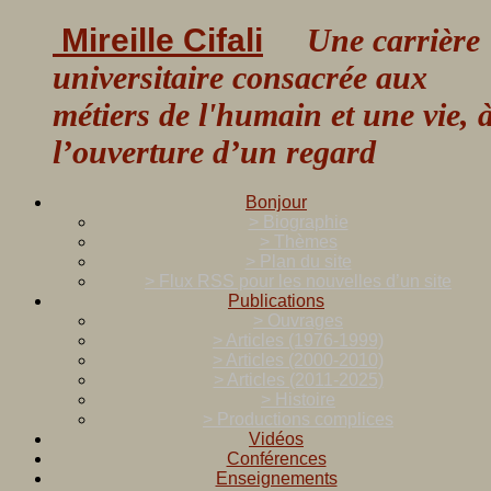
Mireille Cifali
Une carrière
universitaire consacrée aux
métiers de l'humain et une vie, 
l’ouverture d’un regard
Bonjour
> Biographie
> Thèmes
> Plan du site
> Flux RSS pour les nouvelles d’un site
Publications
> Ouvrages
> Articles (1976-1999)
> Articles (2000-2010)
> Articles (2011-2025)
> Histoire
> Productions complices
Vidéos
Conférences
Enseignements