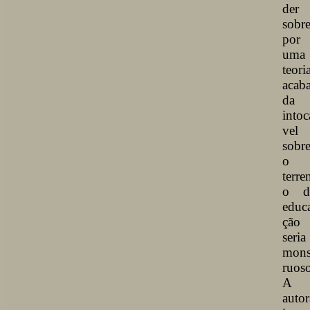
der
sobr
por
uma
teori
acab
da 
intoc
vel
sobr
o
terre
o d
educ
ção
seria
mons
ruoso
A
autor