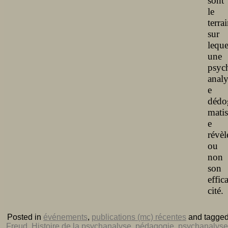
sont
le
terra
sur
leque
une
psyc
analy
e
dédo
matis
e
révèl
ou
non
son
effic
cité.
Posted in
événements
,
publications (mc) récentes
and tagge
Freud
,
Histoire de la psychanalyse
,
pédagogie
,
psychanalyse