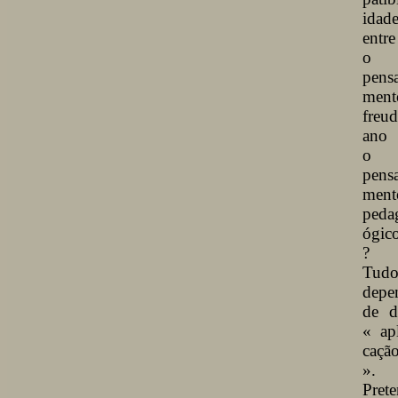
idad
entre
o
pens
ment
freud
ano 
o
pens
ment
peda
ógic
?
Tud
depe
de d
« apl
caçã
».
Prete