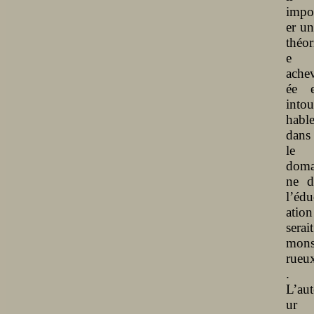
impo
er un
théor
e
ache
ée e
intou
habl
dans
le
doma
ne d
l’édu
ation
serait
mons
rueu
.
L’aut
ur