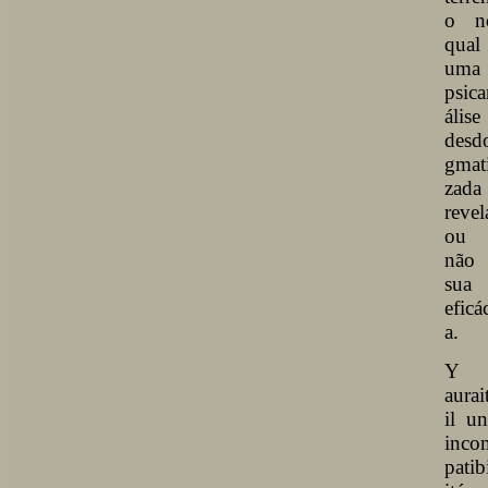
o n
qual
uma
psica
álise
desd
gmat
zada
revel
ou
não 
sua
eficá
a.
Y
aurai
il un
inco
patib