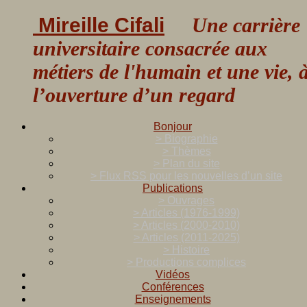
Mireille Cifali
Une carrière
universitaire consacrée aux
métiers de l'humain et une vie, 
l’ouverture d’un regard
Bonjour
> Biographie
> Thèmes
> Plan du site
> Flux RSS pour les nouvelles d’un site
Publications
> Ouvrages
> Articles (1976-1999)
> Articles (2000-2010)
> Articles (2011-2025)
> Histoire
> Productions complices
Vidéos
Conférences
Enseignements