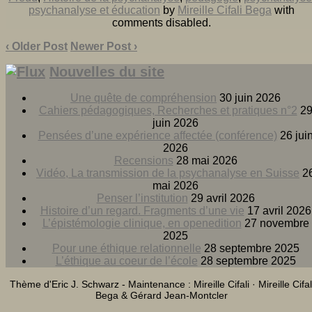
psychanalyse et éducation
by
Mireille Cifali Bega
with
comments disabled
.
‹ Older Post
Newer Post ›
Nouvelles du site
Une quête de compréhension
30 juin 2026
Cahiers pédagogiques, Recherches et pratiques n°2
2
juin 2026
Pensées d’une expérience affectée (conférence)
26 jui
2026
Recensions
28 mai 2026
Vidéo, La transmission de la psychanalyse en Suisse
2
mai 2026
Penser l’institution
29 avril 2026
Histoire d’un regard. Fragments d’une vie
17 avril 2026
L’épistémologie clinique, en openedition
27 novembre
2025
Pour une éthique relationnelle
28 septembre 2025
L’éthique au coeur de l’école
28 septembre 2025
Thème d'Eric J. Schwarz - Maintenance : Mireille Cifali · Mireille Cifal
Bega & Gérard Jean-Montcler