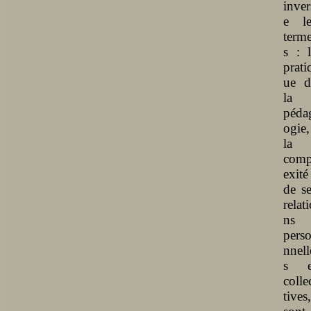
inver
e le
term
s : l
prati
ue d
la
péda
ogie,
la
comp
exité
de se
relat
ns
pers
nnell
s e
colle
tives,