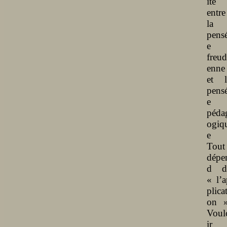
ité
entre
la
pens
e
freud
enne
et l
pens
e
péda
ogiq
e 
Tout
dépe
d d
« l’a
plicat
on »
Voul
ir