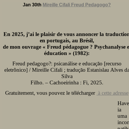
Jan 30th
Mireille Cifali Freud Pedagogo?
En 2025, j’ai le plaisir de vous annoncer la traductio
en portugais, au Brésil,
de mon ouvrage « Freud pédagogue ? Psychanalyse e
éducation » (1982):
Freud pedagogo?: psicanálise e educação [recurso
eletrônico] / Mireille Cifali ; tradução Estanislau Alves d
Silva
Filho. – Cachoeirinha : Fi, 2025.
Gratuitement, vous pouvez le télécharger
à cette adresse
Have
ia
uma
inco
patib