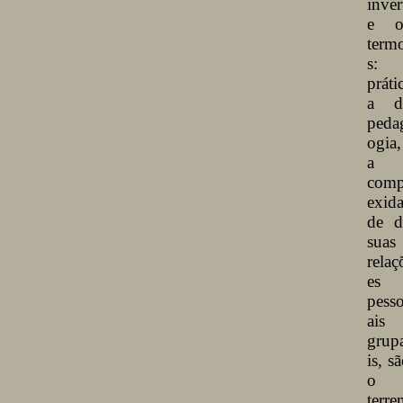
inver
e o
term
s: 
práti
a d
peda
ogia,
a
comp
exid
de d
suas
relaç
es
pess
ais 
grup
is, s
o
terre