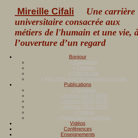
Mireille Cifali
Une carrière
universitaire consacrée aux
métiers de l'humain et une vie, 
l’ouverture d’un regard
Bonjour
> Biographie
> Thèmes
> Plan du site
> Flux RSS pour les nouvelles d’un site
Publications
> Ouvrages
> Articles (1976-1999)
> Articles (2000-2010)
> Articles (2011-2025)
> Histoire
> Productions complices
Vidéos
Conférences
Enseignements