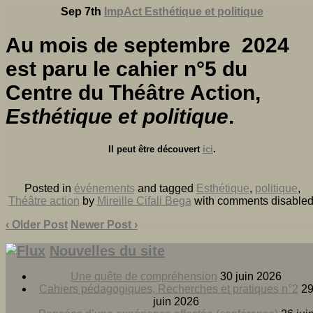
Sep 7th
ImpAct Esthétique et politique
Au mois de septembre 2024
est paru le cahier n°5 du
Centre du Théâtre Action,
Esthétique et politique
.
Il peut être découvert
ici
.
Posted in
événements
and tagged
Esthétique
,
politique
,
Théâtre action
by
Mireille Cifali Bega
with
comments disable
‹ Older Post
Newer Post ›
Nouvelles du site
Une quête de compréhension
30 juin 2026
Cahiers pédagogiques, Recherches et pratiques n°2
2
juin 2026