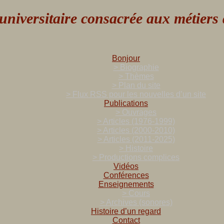
versitaire consacrée aux métiers de
Bonjour
> Biographie
> Thèmes
> Plan du site
> Flux RSS pour les nouvelles d’un site
Publications
> Ouvrages
> Articles (1976-1999)
> Articles (2000-2010)
> Articles (2011-2025)
> Histoire
> Productions complices
Vidéos
Conférences
Enseignements
> Cours
> Archives (sonores)
Histoire d’un regard
Contact