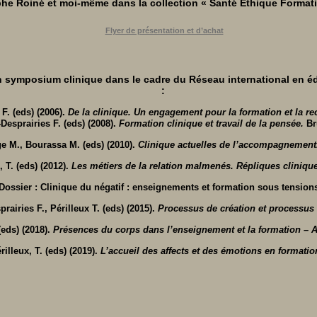
e Roiné et moi-même dans la collection « Santé Ethique Format
Flyer de présentation et d’achat
n symposium clinique dans le cadre du Réseau international en é
:
 F. (eds) (2006).
De la clinique. Un engagement pour la formation et la re
-Desprairies F. (eds) (2008).
Formation clinique et travail de la pensée.
Br
ge M., Bourassa M. (eds) (2010).
Clinique actuelles de l’accompagnement
, T. (eds) (2012).
Les métiers de la relation malmenés. Répliques cliniqu
 Dossier :
Clinique du négatif : enseignements et formation sous tension
prairies F.,
Périlleux T. (eds) (2015).
Processus de création et processus
(eds) (2018).
Présences du corps dans l’enseignement et la formation – 
rilleux, T.
(eds) (2019).
L’
accueil des affects et des émotions en formatio