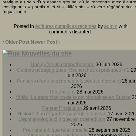
pratique au sein d’un espace groupal où la rencontre avec d’autr
enseignants « pareils » et si « différents » s’avère régénératrice 
requalifiante.
Posted in
écritures complices récentes
by
admin
with
comments disabled
.
‹ Older Post
Newer Post ›
Nouvelles du site
Une quête de compréhension
30 juin 2026
Cahiers pédagogiques, Recherches et pratiques n°2
2
juin 2026
Pensées d’une expérience affectée (conférence)
26 jui
2026
Recensions
28 mai 2026
Vidéo, La transmission de la psychanalyse en Suisse
2
mai 2026
Penser l’institution
29 avril 2026
Histoire d’un regard. Fragments d’une vie
17 avril 2026
L’épistémologie clinique, en openedition
27 novembre
2025
Pour une éthique relationnelle
28 septembre 2025
L’éthique au coeur de l’école
28 septembre 2025