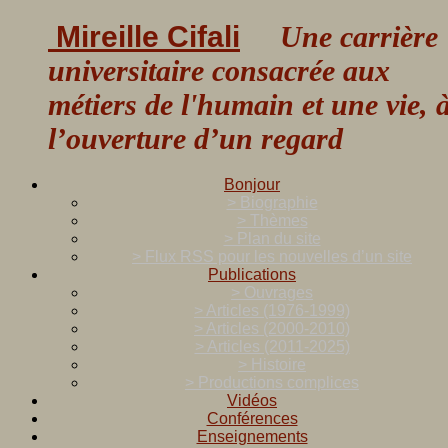
Mireille Cifali
Une carrière
universitaire consacrée aux
métiers de l'humain et une vie, 
l’ouverture d’un regard
Bonjour
> Biographie
> Thèmes
> Plan du site
> Flux RSS pour les nouvelles d’un site
Publications
> Ouvrages
> Articles (1976-1999)
> Articles (2000-2010)
> Articles (2011-2025)
> Histoire
> Productions complices
Vidéos
Conférences
Enseignements