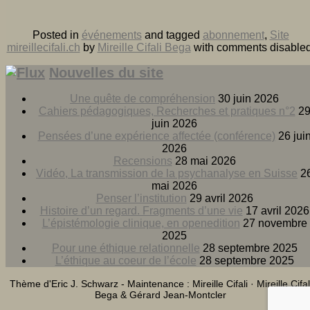
Posted in
événements
and tagged
abonnement
,
Site
mireillecifali.ch
by
Mireille Cifali Bega
with
comments disable
Nouvelles du site
Une quête de compréhension
30 juin 2026
Cahiers pédagogiques, Recherches et pratiques n°2
2
juin 2026
Pensées d’une expérience affectée (conférence)
26 jui
2026
Recensions
28 mai 2026
Vidéo, La transmission de la psychanalyse en Suisse
2
mai 2026
Penser l’institution
29 avril 2026
Histoire d’un regard. Fragments d’une vie
17 avril 2026
L’épistémologie clinique, en openedition
27 novembre
2025
Pour une éthique relationnelle
28 septembre 2025
L’éthique au coeur de l’école
28 septembre 2025
Thème d'Eric J. Schwarz - Maintenance : Mireille Cifali · Mireille Cifal
Bega & Gérard Jean-Montcler