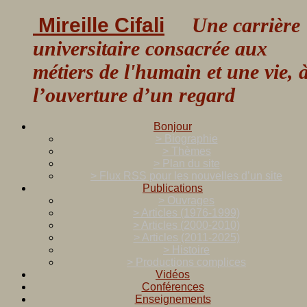
Mireille Cifali
Une carrière
universitaire consacrée aux
métiers de l'humain et une vie, 
l’ouverture d’un regard
Bonjour
> Biographie
> Thèmes
> Plan du site
> Flux RSS pour les nouvelles d’un site
Publications
> Ouvrages
> Articles (1976-1999)
> Articles (2000-2010)
> Articles (2011-2025)
> Histoire
> Productions complices
Vidéos
Conférences
Enseignements