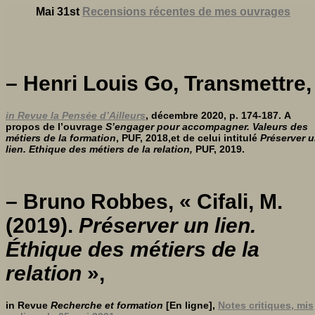
Mai 31st
Recensions récentes de mes ouvrages
– Henri Louis Go, Transmettre,
in Revue la Pensée d’Ailleurs
, décembre 2020, p. 174-187.
A
propos de l’ouvrage
S’engager pour accompagner. Valeurs des
métiers de la formation
, PUF, 2018,
et de celui intitulé
Préserver 
lien. Ethique des métiers de la relation,
PUF, 2019.
– Bruno
Robbes
,
« Cifali, M.
(2019).
Préserver un lien.
Éthique des métiers de la
relation
»
,
in Revue
Recherche et formation
[En ligne],
Notes critiques, mis