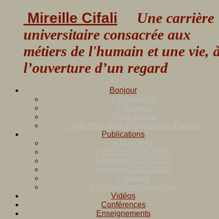
Mireille Cifali
Une carrière
universitaire consacrée aux
métiers de l'humain et une vie, 
l’ouverture d’un regard
Bonjour
> Biographie
> Thèmes
> Plan du site
> Flux RSS pour les nouvelles d’un site
Publications
> Ouvrages
> Articles (1976-1999)
> Articles (2000-2010)
> Articles (2011-2025)
> Histoire
> Productions complices
Vidéos
Conférences
Enseignements