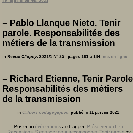
en ligne le
05 mai 2021
– Pablo Llanque Nieto, Tenir
parole. Responsabilités des
métiers de la transmission
in Revue
Cliopsy
, 2021/1 N° 25 | pages 181 à 184,
mis en ligne
– Richard Etienne, Tenir Parole
Responsabilités des métiers
de la transmission
in
Cahiers pédagogiques
, publié le 11 janvier 2021.
Posted in
événements
and tagged
Préserver un lien
,
Recensions
,
S'engager pour accompagner
,
Tenir parole
by