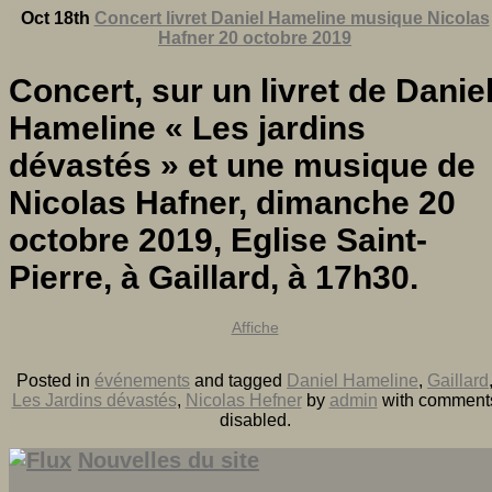
Oct 18th
Concert livret Daniel Hameline musique Nicolas
Hafner 20 octobre 2019
Concert, sur un livret de Danie
Hameline « Les jardins
dévastés » et une musique de
Nicolas Hafner, dimanche 20
octobre 2019, Eglise Saint-
Pierre, à Gaillard, à 17h30.
Affiche
Posted in
événements
and tagged
Daniel Hameline
,
Gaillard
Les Jardins dévastés
,
Nicolas Hefner
by
admin
with
comment
disabled
.
Nouvelles du site