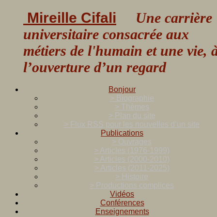
Mireille Cifali
Une carrière
universitaire consacrée aux
métiers de l'humain et une vie, 
l’ouverture d’un regard
Bonjour
> Biographie
> Thèmes
> Plan du site
> Flux RSS pour les nouvelles d’un site
Publications
> Ouvrages
> Articles (1976-1999)
> Articles (2000-2010)
> Articles (2011-2025)
> Histoire
> Productions complices
Vidéos
Conférences
Enseignements