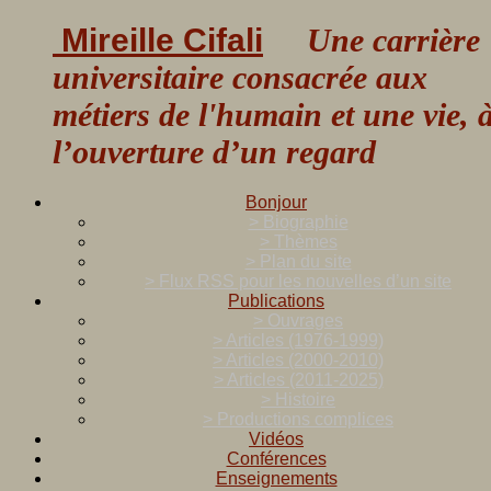
Mireille Cifali
Une carrière
universitaire consacrée aux
métiers de l'humain et une vie, 
l’ouverture d’un regard
Bonjour
> Biographie
> Thèmes
> Plan du site
> Flux RSS pour les nouvelles d’un site
Publications
> Ouvrages
> Articles (1976-1999)
> Articles (2000-2010)
> Articles (2011-2025)
> Histoire
> Productions complices
Vidéos
Conférences
Enseignements