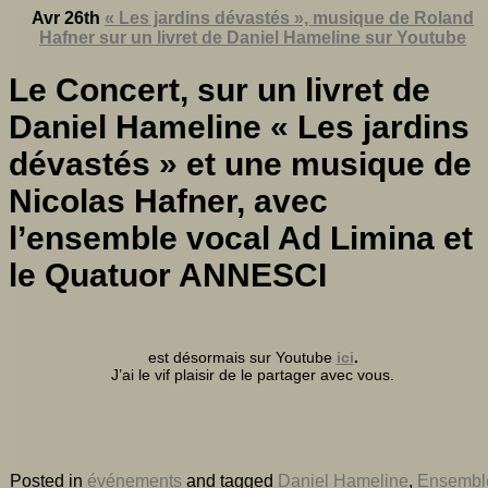
Avr 26th
« Les jardins dévastés », musique de Roland
Hafner sur un livret de Daniel Hameline sur Youtube
Le Concert, sur un livret de
Daniel Hameline « Les jardins
dévastés » et une musique de
Nicolas Hafner, avec
l’ensemble vocal Ad Limina et
le Quatuor ANNESCI
est désormais sur Youtube
ici
.
J’ai le vif plaisir de le partager avec vous.
Posted in
événements
and tagged
Daniel Hameline
,
Ensembl