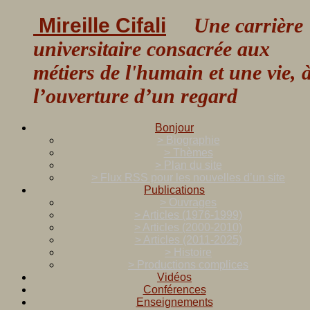
Mireille Cifali
Une carrière
universitaire consacrée aux
métiers de l'humain et une vie, 
l’ouverture d’un regard
Bonjour
> Biographie
> Thèmes
> Plan du site
> Flux RSS pour les nouvelles d’un site
Publications
> Ouvrages
> Articles (1976-1999)
> Articles (2000-2010)
> Articles (2011-2025)
> Histoire
> Productions complices
Vidéos
Conférences
Enseignements