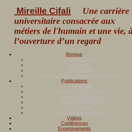
Mireille Cifali
Une carrière
universitaire consacrée aux
métiers de l'humain et une vie, 
l’ouverture d’un regard
Bonjour
> Biographie
> Thèmes
> Plan du site
> Flux RSS pour les nouvelles d’un site
Publications
> Ouvrages
> Articles (1976-1999)
> Articles (2000-2010)
> Articles (2011-2025)
> Histoire
> Productions complices
Vidéos
Conférences
Enseignements