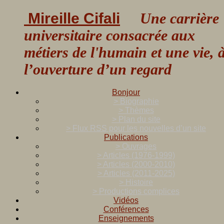
Mireille Cifali
Une carrière
universitaire consacrée aux
métiers de l'humain et une vie, 
l’ouverture d’un regard
Bonjour
> Biographie
> Thèmes
> Plan du site
> Flux RSS pour les nouvelles d’un site
Publications
> Ouvrages
> Articles (1976-1999)
> Articles (2000-2010)
> Articles (2011-2025)
> Histoire
> Productions complices
Vidéos
Conférences
Enseignements