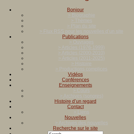
Bonjour
> Biographie
> Thèmes
> Plan du site
> Flux RSS pour les nouvelles d’un site
Publications
> Ouvrages
> Articles (1976-1999)
> Articles (2000-2010)
> Articles (2011-2025)
> Histoire
> Productions complices
Vidéos
Conférences
Enseignements
> Cours
> Archives (sonores)
Histoire d’un regard
Contact
> Liens
Nouvelles
> Archives des nouvelles
Recherche sur le site