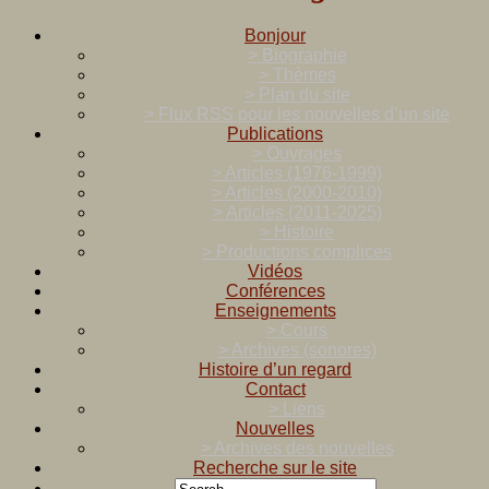
Bonjour
> Biographie
> Thèmes
> Plan du site
> Flux RSS pour les nouvelles d’un site
Publications
> Ouvrages
> Articles (1976-1999)
> Articles (2000-2010)
> Articles (2011-2025)
> Histoire
> Productions complices
Vidéos
Conférences
Enseignements
> Cours
> Archives (sonores)
Histoire d’un regard
Contact
> Liens
Nouvelles
> Archives des nouvelles
Recherche sur le site