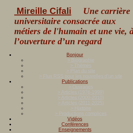
Mireille Cifali
Une carrière
universitaire consacrée aux
métiers de l'humain et une vie, 
l’ouverture d’un regard
Bonjour
> Biographie
> Thèmes
> Plan du site
> Flux RSS pour les nouvelles d’un site
Publications
> Ouvrages
> Articles (1976-1999)
> Articles (2000-2010)
> Articles (2011-2025)
> Histoire
> Productions complices
Vidéos
Conférences
Enseignements