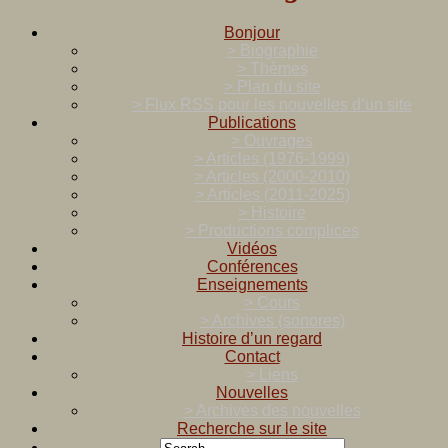
Bonjour
> Biographie
> Thèmes
> Plan du site
> Flux RSS pour les nouvelles d’un site
Publications
> Ouvrages
> Articles (1976-1999)
> Articles (2000-2010)
> Articles (2011-2025)
> Histoire
> Productions complices
Vidéos
Conférences
Enseignements
> Cours
> Archives (sonores)
Histoire d’un regard
Contact
> Liens
Nouvelles
> Archives des nouvelles
Recherche sur le site