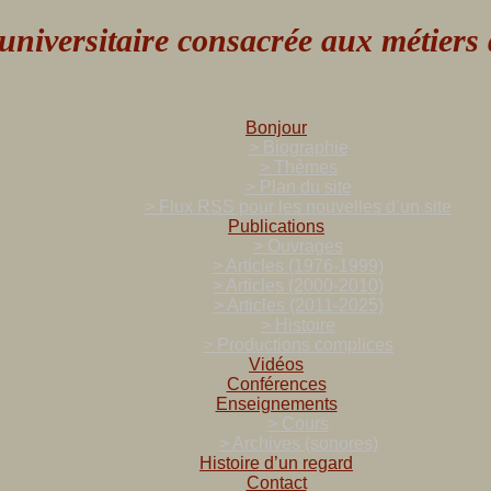
versitaire consacrée aux métiers de
Bonjour
> Biographie
> Thèmes
> Plan du site
> Flux RSS pour les nouvelles d’un site
Publications
> Ouvrages
> Articles (1976-1999)
> Articles (2000-2010)
> Articles (2011-2025)
> Histoire
> Productions complices
Vidéos
Conférences
Enseignements
> Cours
> Archives (sonores)
Histoire d’un regard
Contact