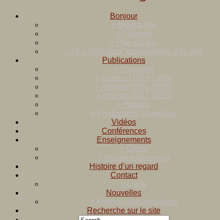
Bonjour
> Biographie
> Thèmes
> Plan du site
> Flux RSS pour les nouvelles d’un site
Publications
> Ouvrages
> Articles (1976-1999)
> Articles (2000-2010)
> Articles (2011-2025)
> Histoire
> Productions complices
Vidéos
Conférences
Enseignements
> Cours
> Archives (sonores)
Histoire d’un regard
Contact
> Liens
Nouvelles
> Archives des nouvelles
Recherche sur le site