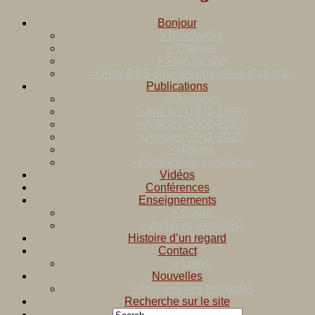
Bonjour
> Biographie
> Thèmes
> Plan du site
> Flux RSS pour les nouvelles d’un site
Publications
> Ouvrages
> Articles (1976-1999)
> Articles (2000-2010)
> Articles (2011-2025)
> Histoire
> Productions complices
Vidéos
Conférences
Enseignements
> Cours
> Archives (sonores)
Histoire d’un regard
Contact
> Liens
Nouvelles
> Archives des nouvelles
Recherche sur le site